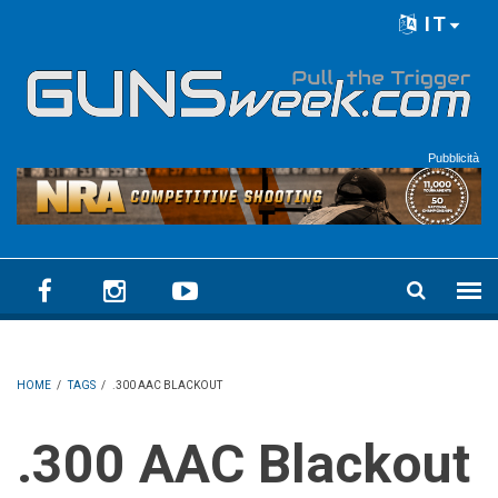
Skip to main content
IT
Language menu
Pubblicità
HOME
/
TAGS
/
.300 AAC BLACKOUT
.300 AAC Blackout