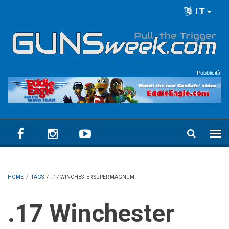
Skip to main content
IT
Language menu
Pubblicità
HOME
/
TAGS
/
.17 WINCHESTER SUPER MAGNUM
.17 Winchester