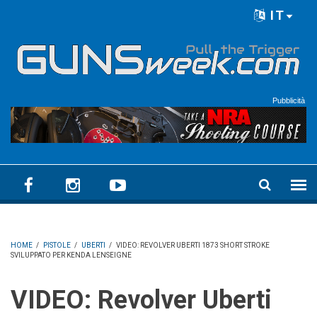
Skip to main content
IT
Language menu
Pubblicità
HOME
/
PISTOLE
/
UBERTI
/
VIDEO: REVOLVER UBERTI 1873 SHORT STROKE
SVILUPPATO PER KENDA LENSEIGNE
VIDEO: Revolver Uberti