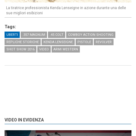
La tiratrice professionista Kenda Lenseigne in azione durante una delle
sue migliori esibizioni
Tags:
UBERTI
.357 MAGNUM
.45 COLT
COWBOY ACTION SHOOTING
REPLICHE STORICHE
KENDA LENSEIGNE
PISTOLE
REVOLVER
SHOT SHOW 2016
VIDEO
ARMI WESTERN
VIDEO IN EVIDENZA