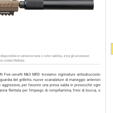
sponibile in versione nera o color sabbia, e tra gli accessori
n volata filettata
 FN Five-seveN Mk3 MRD troviamo zigrinature antisdrucciolo
 guardia del grilletto; nuove scanalature di maneggio anteriori
e e aggressive, per favorire una presa salda in pressoché ogni
nna filettata per l'impiego di rompifiamma, freni di bocca, o