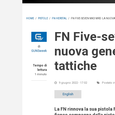
HOME
/
PISTOLE
/
FN HERSTAL
/
FN FIVE-SEVEN MK3 MRD: LA NUOVA
FN Five-seveN Mk3 MRD: la
nuova gene
di
GUNSweek
tattiche
Tempo di
lettura
1 minuto
9 giugno 2022 - 17:02
Postato i
English
La FN rinnova la sua pistol
fianco compagna della pisto