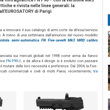
tiche e rivista nelle linee generali: la
 all'EUROSATORY di Parigi
ternal)
 a rinnovare il suo catalogo di armi corte da difesa/servizio
ali. A meno di una settimana dall'annuncio del nuovo modello
pistola semi-automatica FN Five-seveN Mk3 MRD calibro
lanciata sui mercati globali nel 1998 come arma da fianco
rice
FN P90
(link is external)
, e da allora il
design
si è evoluto con passare
 il mutare delle loro necessità e preferenze. Dal 2004, la Five-
cati commerciali e civili di molti Paesi; recentemente,
tra
al)