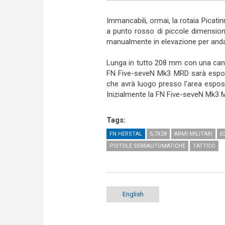
Immancabili, ormai, la rotaia Picatin
a punto rosso di piccole dimensioni
manualmente in elevazione per and
Lunga in tutto 208 mm con una can
FN Five-seveN Mk3 MRD sarà espost
che avrà luogo presso l'area esposit
Inizialmente la FN Five-seveN Mk3 M
Tags:
FN HERSTAL
5,7X28
ARMI MILITARI
E
PISTOLE SEMIAUTOMATICHE
TATTICO
English