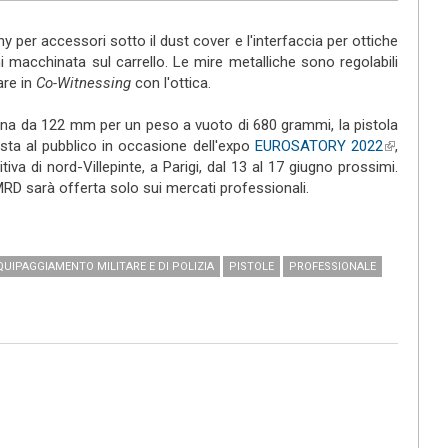
ny per accessori sotto il dust cover e l'interfaccia per ottiche
 macchinata sul carrello. Le mire metalliche sono regolabili
are in
Co-Witnessing
con l'ottica.
na da 122 mm per un peso a vuoto di 680 grammi, la pistola
a al pubblico in occasione dell'expo
EUROSATORY 2022
(link is
,
iva di nord-Villepinte, a Parigi, dal 13 al 17 giugno prossimi.
external)
RD sarà offerta solo sui mercati professionali.
QUIPAGGIAMENTO MILITARE E DI POLIZIA
PISTOLE
PROFESSIONALE