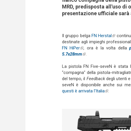
MRD, predisposta all'uso di ot
presentazione ufficiale sarà
Il gruppo belga
FN Herstal
(link is ex
continua
destinate agli impieghi profession
FN HiPer
(link is external)
, ora è la volta della
5.7x28mm
(link is external)
.
La pistola FN Five-seveN è stata 
"compagna" della pistola-mitragliat
del tempo, il
Feedback
degli utenti e
seveN è disponibile anche sui mer
questi è arrivata l'Italia
(link is extern
.