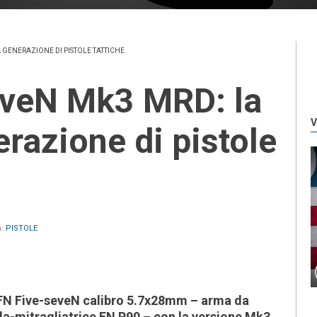
 GENERAZIONE DI PISTOLE TATTICHE
V
razione di pistole
n:
PISTOLE
a FN Five-seveN calibro 5.7x28mm – arma da
la-mitragliatrice FN P90 – con la versione Mk3