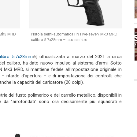
N Mk3 MRD
Pistola semi-automatica FN Five-seveN Mk3 MRD
calibro 5.7x28mm – lato sinistro
alibro 5.7x28mm
(link is external)
, ufficializzata a marzo del 2021 a circa
 del calibro, ha dato nuovo impulso al sistema d'armi. Sotto
eN Mk3 MRD, si mantiene fedele all'impostazione originale in
– ritardo d'apertura – e di impostazione dei controlli, che
nche la capacità del caricatore (20 colpi).
ie del fusto polimerico e del carrello metallico, disponibili in
e da "arrotondati" sono ora decisamente più squadrati e