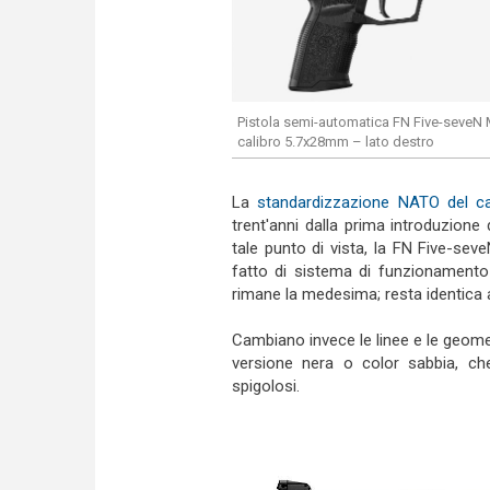
Pistola semi-automatica FN Five-seve
calibro 5.7x28mm – lato destro
La
standardizzazione NATO del c
trent'anni dalla prima introduzione
tale punto di vista, la FN Five-sev
fatto di sistema di funzionamento 
rimane la medesima; resta identica a
Cambiano invece le linee e le geometr
versione nera o color sabbia, ch
spigolosi.