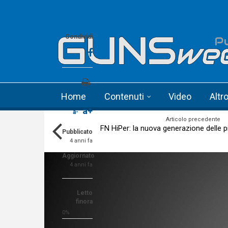
Skip to main content
Language menu
Condividi
Stampa
Home
Contenuti
Video
Altr
a+
a-
Articolo precedente
FN HiPer: la nuova generazione delle p
Pubblicato
4 anni fa
Aggiornato
4 anni fa
Letto
finora
0%