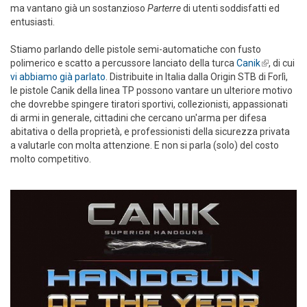
ma vantano già un sostanzioso
Parterre
di utenti soddisfatti ed
entusiasti.
Stiamo parlando delle pistole semi-automatiche con fusto
polimerico e scatto a percussore lanciato della turca
Canik
(link is
, di cui
vi abbiamo già parlato
. Distribuite in Italia dalla Origin STB di Forlì,
external)
le pistole Canik della linea TP possono vantare un ulteriore motivo
che dovrebbe spingere tiratori sportivi, collezionisti, appassionati
di armi in generale, cittadini che cercano un'arma per difesa
abitativa o della proprietà, e professionisti della sicurezza privata
a valutarle con molta attenzione. E non si parla (solo) del costo
molto competitivo.