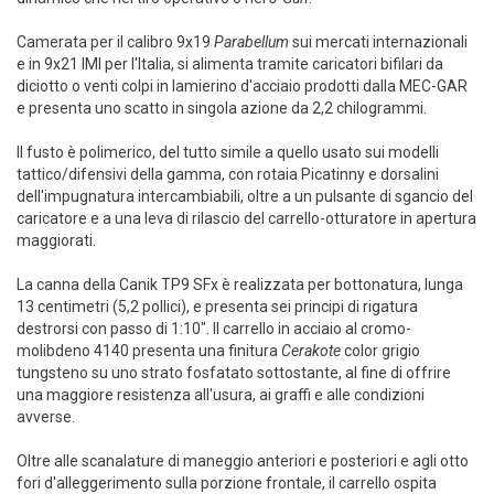
Camerata per il calibro 9x19
Parabellum
sui mercati internazionali
e in 9x21 IMI per l'Italia, si alimenta tramite caricatori bifilari da
diciotto o venti colpi in lamierino d'acciaio prodotti dalla MEC-GAR
e presenta uno scatto in singola azione da 2,2 chilogrammi.
Il fusto è polimerico, del tutto simile a quello usato sui modelli
tattico/difensivi della gamma, con rotaia Picatinny e dorsalini
dell'impugnatura intercambiabili, oltre a un pulsante di sgancio del
caricatore e a una leva di rilascio del carrello-otturatore in apertura
maggiorati.
La canna della Canik TP9 SFx è realizzata per bottonatura, lunga
13 centimetri (5,2 pollici), e presenta sei principi di rigatura
destrorsi con passo di 1:10". Il carrello in acciaio al cromo-
molibdeno 4140 presenta una finitura
Cerakote
color grigio
tungsteno su uno strato fosfatato sottostante, al fine di offrire
una maggiore resistenza all'usura, ai graffi e alle condizioni
avverse.
Oltre alle scanalature di maneggio anteriori e posteriori e agli otto
fori d'alleggerimento sulla porzione frontale, il carrello ospita