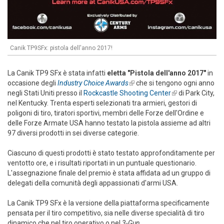
Canik TP9SFx: pistola dell'anno 2017!
La Canik TP9 SFx è stata infatti
eletta "Pistola dell'anno 2017"
in
occasione degli
Industry Choice Awards
(link is external)
che si tengono ogni anno
negli Stati Uniti presso il
Rockcastle Shooting Center
(link is
di Park City,
nel Kentucky. Trenta esperti selezionati tra armieri, gestori di
external)
poligoni di tiro, tiratori sportivi, membri delle Forze dell'Ordine e
delle Forze Armate USA hanno testato la pistola assieme ad altri
97 diversi prodotti in sei diverse categorie.
Ciascuno di questi prodotti è stato testato approfonditamente per
ventotto ore, e i risultati riportati in un puntuale questionario.
L'assegnazione finale del premio è stata affidata ad un gruppo di
delegati della comunità degli appassionati d'armi USA.
La Canik TP9 SFx è la versione della piattaforma specificamente
pensata per il tiro competitivo, sia nelle diverse specialità di tiro
dinamico che nel tiro operativo o nel
3-Gun
.