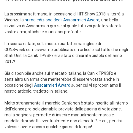
La prossima settimana, in occasione di HIT Show 2018, si terrà a
Vicenza la
prima edizione degli Assoarmieri Award
, una bella
iniziativa di Assoarmieri grazie al quale tutti voi potete votare le
vostre armi, ottiche e munizioni preferite.
La scorsa estate, sulla nostra piattaforma inglese di
GUNSweek.com avevamo pubblicato un articolo sul fatto che negli
Stati Uniti la Canik TP9SFx era stata dichiarata pistola dell'anno
2017!
Già disponibile anche sul mercato italiano, la Canik TP9SFx è
senz'altro un'arma che meriterebbe di essere votata anche in
occasione degli
Assoarmieri Award
(link is external)
, per cui vi riproponiamo il
nostro articolo, tradotto in italiano.
Molto stranamente, il marchio Canik non è stato inserito all'interno
dell'elenco pre-selezionabile previsto dalla pagina di votazione,
ma la pagina vi permette di inserire manualmente marca e
modello di prodotti eventualmente non elencati. Per cui, per chi
volesse, avete ancora qualche giorno di tempo!