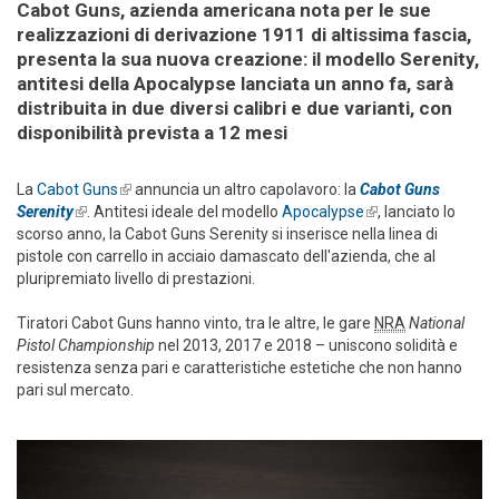
Cabot Guns, azienda americana nota per le sue
realizzazioni di derivazione 1911 di altissima fascia,
presenta la sua nuova creazione: il modello Serenity,
antitesi della Apocalypse lanciata un anno fa, sarà
distribuita in due diversi calibri e due varianti, con
disponibilità prevista a 12 mesi
La
Cabot Guns
(link is external)
annuncia un altro capolavoro: la
Cabot Guns
Serenity
(link is external)
. Antitesi ideale del modello
Apocalypse
(link is external)
, lanciato lo
scorso anno, la Cabot Guns Serenity si inserisce nella linea di
pistole con carrello in acciaio damascato dell'azienda, che al
pluripremiato livello di prestazioni.
Tiratori Cabot Guns hanno vinto, tra le altre, le gare
NRA
National
Pistol Championship
nel 2013, 2017 e 2018 – uniscono solidità e
resistenza senza pari e caratteristiche estetiche che non hanno
pari sul mercato.