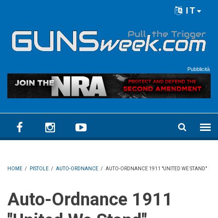
Skip to main content
IT
Language menu
Pubblicità
HOME
/
PISTOLE
/
AUTO-ORDNANCE
/
AUTO-ORDNANCE 1911 "UNITED WE STAND"
Auto-Ordnance 1911