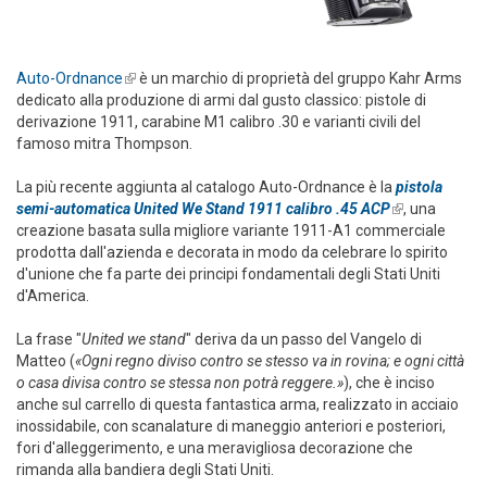
Auto-Ordnance
(link is external)
è un marchio di proprietà del gruppo Kahr Arms
dedicato alla produzione di armi dal gusto classico: pistole di
derivazione 1911, carabine M1 calibro .30 e varianti civili del
famoso mitra Thompson.
La più recente aggiunta al catalogo Auto-Ordnance è la
pistola
semi-automatica United We Stand 1911 calibro .45 ACP
(link is
, una
creazione basata sulla migliore variante 1911-A1 commerciale
external)
prodotta dall'azienda e decorata in modo da celebrare lo spirito
d'unione che fa parte dei principi fondamentali degli Stati Uniti
d'America.
La frase "
United we stand
" deriva da un passo del Vangelo di
Matteo (
«Ogni regno diviso contro se stesso va in rovina; e ogni città
o casa divisa contro se stessa non potrà reggere.»
), che è inciso
anche sul carrello di questa fantastica arma, realizzato in acciaio
inossidabile, con scanalature di maneggio anteriori e posteriori,
fori d'alleggerimento, e una meravigliosa decorazione che
rimanda alla bandiera degli Stati Uniti.