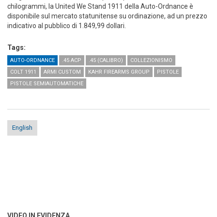
chilogrammi, la United We Stand 1911 della Auto-Ordnance è
disponibile sul mercato statunitense su ordinazione, ad un prezzo
indicativo al pubblico di 1.849,99 dollari.
Tags:
AUTO-ORDNANCE
.45 ACP
.45 (CALIBRO)
COLLEZIONISMO
COLT 1911
ARMI CUSTOM
KAHR FIREARMS GROUP
PISTOLE
PISTOLE SEMIAUTOMATICHE
English
VIDEO IN EVIDENZA