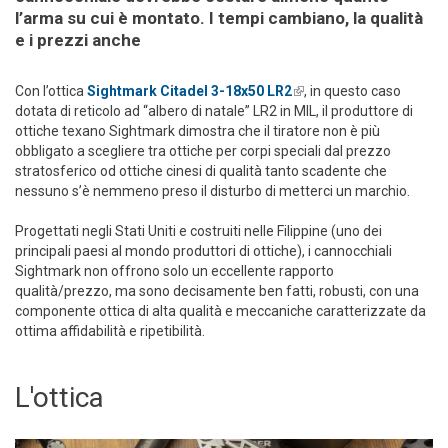
l’arma su cui è montato. I tempi cambiano, la qualità
e i prezzi anche
Con l’ottica
Sightmark Citadel 3-18x50 LR2
(link is external)
, in questo caso
dotata di reticolo ad “albero di natale” LR2 in MIL, il produttore di
ottiche texano Sightmark dimostra che il tiratore non è più
obbligato a scegliere tra ottiche per corpi speciali dal prezzo
stratosferico od ottiche cinesi di qualità tanto scadente che
nessuno s’è nemmeno preso il disturbo di metterci un marchio.
Progettati negli Stati Uniti e costruiti nelle Filippine (uno dei
principali paesi al mondo produttori di ottiche), i cannocchiali
Sightmark non offrono solo un eccellente rapporto
qualità/prezzo, ma sono decisamente ben fatti, robusti, con una
componente ottica di alta qualità e meccaniche caratterizzate da
ottima affidabilità e ripetibilità.
L'ottica