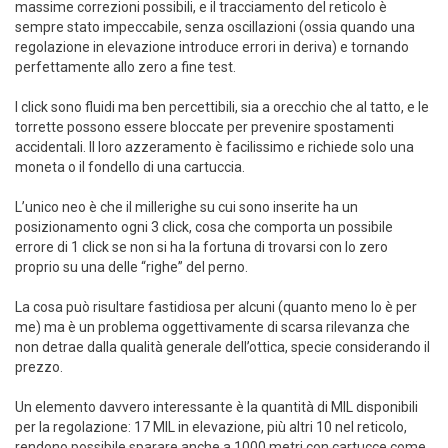
massime correzioni possibili, e il tracciamento del reticolo è
sempre stato impeccabile, senza oscillazioni (ossia quando una
regolazione in elevazione introduce errori in deriva) e tornando
perfettamente allo zero a fine test.
I click sono fluidi ma ben percettibili, sia a orecchio che al tatto, e le
torrette possono essere bloccate per prevenire spostamenti
accidentali. Il loro azzeramento è facilissimo e richiede solo una
moneta o il fondello di una cartuccia.
L’unico neo è che il millerighe su cui sono inserite ha un
posizionamento ogni 3 click, cosa che comporta un possibile
errore di 1 click se non si ha la fortuna di trovarsi con lo zero
proprio su una delle “righe” del perno.
La cosa può risultare fastidiosa per alcuni (quanto meno lo è per
me) ma è un problema oggettivamente di scarsa rilevanza che
non detrae dalla qualità generale dell’ottica, specie considerando il
prezzo.
Un elemento davvero interessante è la quantità di MIL disponibili
per la regolazione: 17 MIL in elevazione, più altri 10 nel reticolo,
rendono possibile sparare anche a 1000 metri con cartucce come