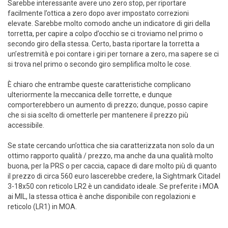
Sarebbe interessante avere uno zero stop, per riportare
facilmente l’ottica a zero dopo aver impostato correzioni
elevate. Sarebbe molto comodo anche un indicatore di giri della
torretta, per capire a colpo d’occhio se ci troviamo nel primo o
secondo giro della stessa. Certo, basta riportare la torretta a
un’estremità e poi contare i giri per tornare a zero, ma sapere se ci
si trova nel primo o secondo giro semplifica molto le cose.
È chiaro che entrambe queste caratteristiche complicano
ulteriormente la meccanica delle torrette, e dunque
comporterebbero un aumento di prezzo; dunque, posso capire
che si sia scelto di ometterle per mantenere il prezzo più
accessibile.
Se state cercando un’ottica che sia caratterizzata non solo da un
ottimo rapporto qualità / prezzo, ma anche da una qualità molto
buona, per la PRS o per caccia, capace di dare molto più di quanto
il prezzo di circa 560 euro lascerebbe credere, la Sightmark Citadel
3-18x50 con reticolo LR2 è un candidato ideale. Se preferite i MOA
ai MIL, la stessa ottica è anche disponibile con regolazioni e
reticolo (LR1) in MOA.