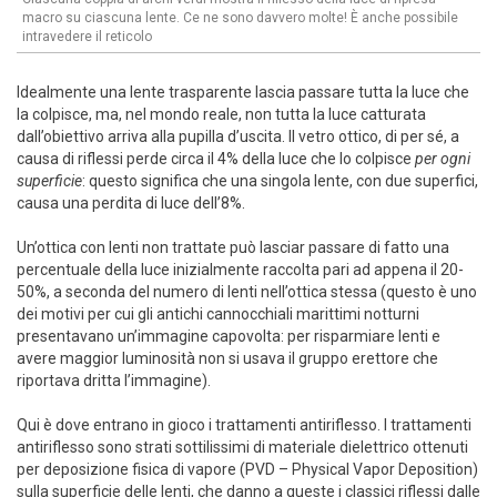
macro su ciascuna lente. Ce ne sono davvero molte! È anche possibile
intravedere il reticolo
Idealmente una lente trasparente lascia passare tutta la luce che
la colpisce, ma, nel mondo reale, non tutta la luce catturata
dall’obiettivo arriva alla pupilla d’uscita. Il vetro ottico, di per sé, a
causa di riflessi perde circa il 4% della luce che lo colpisce
per ogni
superficie
: questo significa che una singola lente, con due superfici,
causa una perdita di luce dell’8%.
Un’ottica con lenti non trattate può lasciar passare di fatto una
percentuale della luce inizialmente raccolta pari ad appena il 20-
50%, a seconda del numero di lenti nell’ottica stessa (questo è uno
dei motivi per cui gli antichi cannocchiali marittimi notturni
presentavano un’immagine capovolta: per risparmiare lenti e
avere maggior luminosità non si usava il gruppo erettore che
riportava dritta l’immagine).
Qui è dove entrano in gioco i trattamenti antiriflesso. I trattamenti
antiriflesso sono strati sottilissimi di materiale dielettrico ottenuti
per deposizione fisica di vapore (PVD – Physical Vapor Deposition)
sulla superficie delle lenti, che danno a queste i classici riflessi dalle