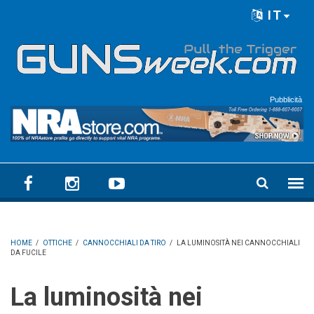
Skip to main content
IT
Language menu
Pubblicità
HOME
/
OTTICHE
/
CANNOCCHIALI DA TIRO
/
LA LUMINOSITÀ NEI CANNOCCHIALI
DA FUCILE
La luminosità nei