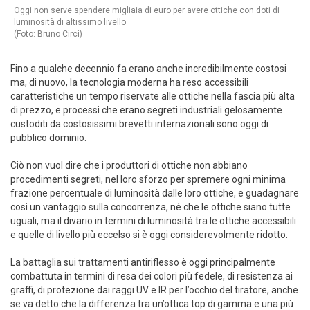
Oggi non serve spendere migliaia di euro per avere ottiche con doti di
luminosità di altissimo livello
(Foto: Bruno Circi)
Fino a qualche decennio fa erano anche incredibilmente costosi
ma, di nuovo, la tecnologia moderna ha reso accessibili
caratteristiche un tempo riservate alle ottiche nella fascia più alta
di prezzo, e processi che erano segreti industriali gelosamente
custoditi da costosissimi brevetti internazionali sono oggi di
pubblico dominio.
Ciò non vuol dire che i produttori di ottiche non abbiano
procedimenti segreti, nel loro sforzo per spremere ogni minima
frazione percentuale di luminosità dalle loro ottiche, e guadagnare
così un vantaggio sulla concorrenza, né che le ottiche siano tutte
uguali, ma il divario in termini di luminosità tra le ottiche accessibili
e quelle di livello più eccelso si è oggi considerevolmente ridotto.
La battaglia sui trattamenti antiriflesso è oggi principalmente
combattuta in termini di resa dei colori più fedele, di resistenza ai
graffi, di protezione dai raggi UV e IR per l’occhio del tiratore, anche
se va detto che la differenza tra un’ottica top di gamma e una più