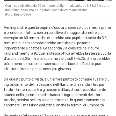
Con il suo obiettivo da 60 mm questo Sightmark Latitude 8-32x60 è certo
molto luminoso, ma gli ingombri sono davvero importanti
(Foto: Bruno Circi)
Per ingrandire questa pupilla d’uscita ci sono solo due vie: la prima
è prendere un’ottica con un obiettivo di maggior diametro, per
esempio un 60 mmm, che ci darebbe una pupilla d’uscita da 3.3
mm, ma questo comporterebbe un’ottica più pesante,
ingombrante e costosa. La seconda via consiste nel ridurre
l’ingrandimento: a 8x quella stessa ottica avrebbe la stessa pupilla
d’uscita da 6,25mm che abbiamo visto sull’1-4x25, che ci darebbe
più o meno la massima trasmissione di luce che l’occhio può
sfruttare (tranne per gli occhi più giovani).
Da questo punto di vista, è un errore piuttosto comune l’usare più
ingrandimento del necessario nell’illusione che renda il tiro più
facile. I tiratori esperti e gli sniper militari, di contro, solitamente
stanno nella gamma medio-bassa di ingrandimenti delle loro
ottiche, persino nel tiro a lunga distanza, in quanto consente di
spremere il massimo dall’ottica, anche in termini di luminosità.
Se avete un’età sopra i 40 anni, preoccuparsi di avere una pupilla