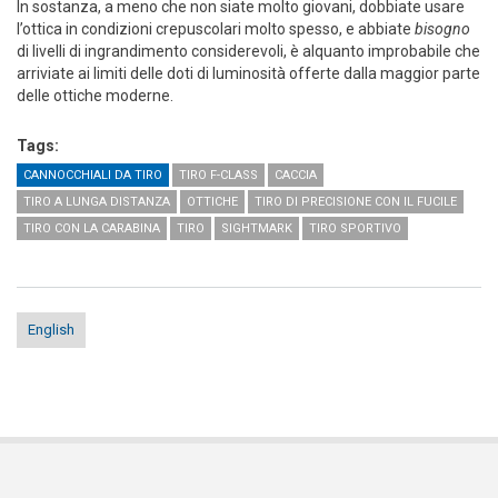
In sostanza, a meno che non siate molto giovani, dobbiate usare
l’ottica in condizioni crepuscolari molto spesso, e abbiate
bisogno
di livelli di ingrandimento considerevoli, è alquanto improbabile che
arriviate ai limiti delle doti di luminosità offerte dalla maggior parte
delle ottiche moderne.
Tags:
CANNOCCHIALI DA TIRO
TIRO F-CLASS
CACCIA
TIRO A LUNGA DISTANZA
OTTICHE
TIRO DI PRECISIONE CON IL FUCILE
TIRO CON LA CARABINA
TIRO
SIGHTMARK
TIRO SPORTIVO
English