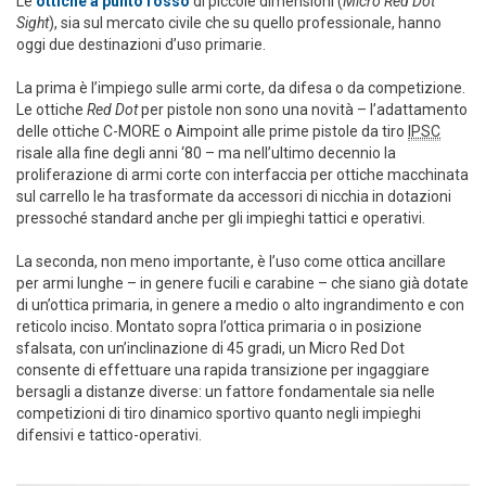
Le
ottiche a punto rosso
di piccole dimensioni (
Micro Red Dot
Sight
), sia sul mercato civile che su quello professionale, hanno
oggi due destinazioni d’uso primarie.
La prima è l’impiego sulle armi corte, da difesa o da competizione.
Le ottiche
Red Dot
per pistole non sono una novità – l’adattamento
delle ottiche C-MORE o Aimpoint alle prime pistole da tiro
IPSC
risale alla fine degli anni ‘80 – ma nell’ultimo decennio la
proliferazione di armi corte con interfaccia per ottiche macchinata
sul carrello le ha trasformate da accessori di nicchia in dotazioni
pressoché standard anche per gli impieghi tattici e operativi.
La seconda, non meno importante, è l’uso come ottica ancillare
per armi lunghe – in genere fucili e carabine – che siano già dotate
di un’ottica primaria, in genere a medio o alto ingrandimento e con
reticolo inciso. Montato sopra l’ottica primaria o in posizione
sfalsata, con un’inclinazione di 45 gradi, un Micro Red Dot
consente di effettuare una rapida transizione per ingaggiare
bersagli a distanze diverse: un fattore fondamentale sia nelle
competizioni di tiro dinamico sportivo quanto negli impieghi
difensivi e tattico-operativi.