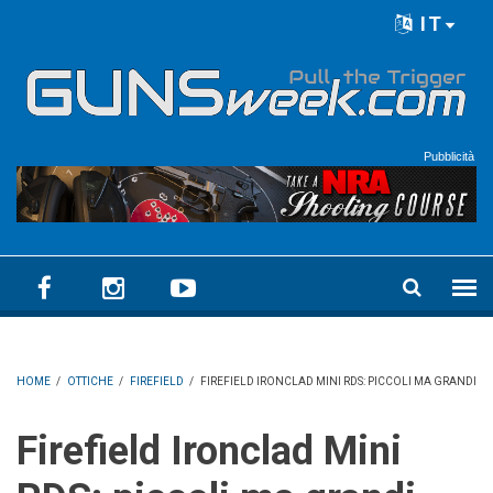
Skip to main content
IT
Language menu
Pubblicità
HOME
/
OTTICHE
/
FIREFIELD
/
FIREFIELD IRONCLAD MINI RDS: PICCOLI MA GRANDI
Firefield Ironclad Mini