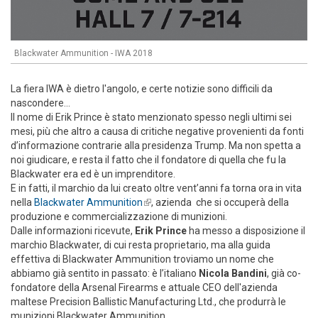
Blackwater Ammunition - IWA 2018
La fiera IWA è dietro l'angolo, e certe notizie sono difficili da
nascondere...
Il nome di Erik Prince è stato menzionato spesso negli ultimi sei
mesi, più che altro a causa di critiche negative provenienti da fonti
d’informazione contrarie alla presidenza Trump. Ma non spetta a
noi giudicare, e resta il fatto che il fondatore di quella che fu la
Blackwater era ed è un imprenditore.
E in fatti, il marchio da lui creato oltre vent’anni fa torna ora in vita
nella
Blackwater Ammunition
(link is external)
, azienda che si occuperà della
produzione e commercializzazione di munizioni.
Dalle informazioni ricevute,
Erik Prince
ha messo a disposizione il
marchio Blackwater, di cui resta proprietario, ma alla guida
effettiva di Blackwater Ammunition troviamo un nome che
abbiamo già sentito in passato: è l’italiano
Nicola Bandini
, già co-
fondatore della Arsenal Firearms e attuale CEO dell'azienda
maltese Precision Ballistic Manufacturing Ltd., che produrrà le
munizioni Blackwater Ammunition.