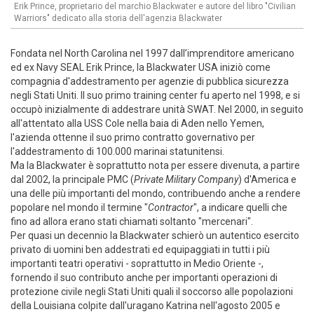
Erik Prince, proprietario del marchio Blackwater e autore del libro "Civilian
Warriors" dedicato alla storia dell'agenzia Blackwater
Fondata nel North Carolina nel 1997 dall’imprenditore americano
ed ex Navy SEAL Erik Prince, la Blackwater USA iniziò come
compagnia d'addestramento per agenzie di pubblica sicurezza
negli Stati Uniti. Il suo primo training center fu aperto nel 1998, e si
occupò inizialmente di addestrare unità SWAT. Nel 2000, in seguito
all'attentato alla USS Cole nella baia di Aden nello Yemen,
l'azienda ottenne il suo primo contratto governativo per
l'addestramento di 100.000 marinai statunitensi.
Ma la Blackwater è soprattutto nota per essere divenuta, a partire
dal 2002, la principale PMC (
Private Military Company
) d'America e
una delle più importanti del mondo, contribuendo anche a rendere
popolare nel mondo il termine "
Contractor
", a indicare quelli che
fino ad allora erano stati chiamati soltanto "mercenari".
Per quasi un decennio la Blackwater schierò un autentico esercito
privato di uomini ben addestrati ed equipaggiati in tutti i più
importanti teatri operativi - soprattutto in Medio Oriente -,
fornendo il suo contributo anche per importanti operazioni di
protezione civile negli Stati Uniti quali il soccorso alle popolazioni
della Louisiana colpite dall'uragano Katrina nell'agosto 2005 e