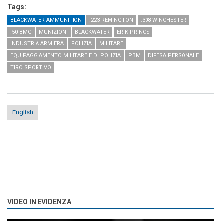
Tags:
BLACKWATER AMMUNITION
.223 REMINGTON
.308 WINCHESTER
.50 BMG
MUNIZIONI
BLACKWATER
ERIK PRINCE
INDUSTRIA ARMIERA
POLIZIA
MILITARE
EQUIPAGGIAMENTO MILITARE E DI POLIZIA
PBM
DIFESA PERSONALE
TIRO SPORTIVO
English
VIDEO IN EVIDENZA