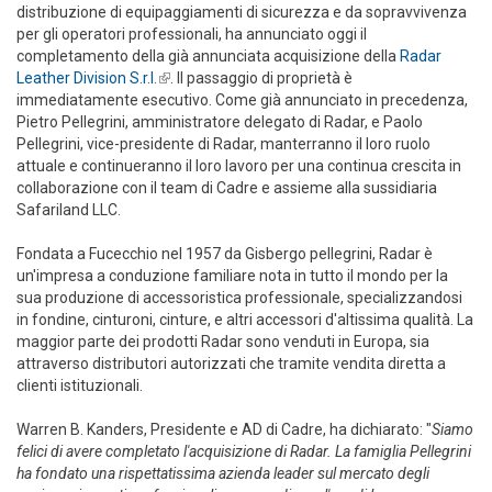
distribuzione di equipaggiamenti di sicurezza e da sopravvivenza
per gli operatori professionali, ha annunciato oggi il
completamento della già annunciata acquisizione della
Radar
Leather Division S.r.l.
(link is external)
. Il passaggio di proprietà è
immediatamente esecutivo. Come già annunciato in precedenza,
Pietro Pellegrini, amministratore delegato di Radar, e Paolo
Pellegrini, vice-presidente di Radar, manterranno il loro ruolo
attuale e continueranno il loro lavoro per una continua crescita in
collaborazione con il team di Cadre e assieme alla sussidiaria
Safariland LLC.
Fondata a Fucecchio nel 1957 da Gisbergo pellegrini, Radar è
un'impresa a conduzione familiare nota in tutto il mondo per la
sua produzione di accessoristica professionale, specializzandosi
in fondine, cinturoni, cinture, e altri accessori d'altissima qualità. La
maggior parte dei prodotti Radar sono venduti in Europa, sia
attraverso distributori autorizzati che tramite vendita diretta a
clienti istituzionali.
Warren B. Kanders, Presidente e AD di Cadre, ha dichiarato: "
Siamo
felici di avere completato l'acquisizione di Radar. La famiglia Pellegrini
ha fondato una rispettatissima azienda leader sul mercato degli