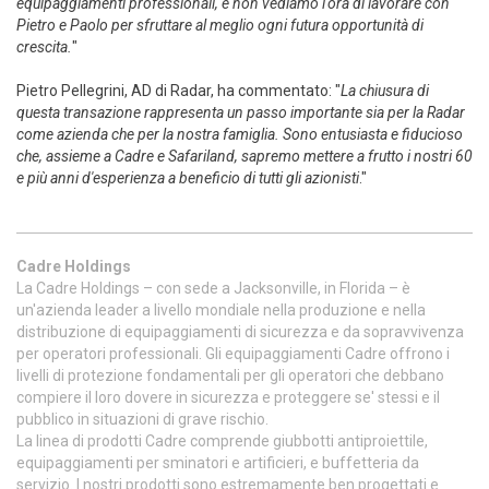
equipaggiamenti professionali, e non vediamo l'ora di lavorare con
Pietro e Paolo per sfruttare al meglio ogni futura opportunità di
crescita.
"
Pietro Pellegrini, AD di Radar, ha commentato: "
La chiusura di
questa transazione rappresenta un passo importante sia per la Radar
come azienda che per la nostra famiglia. Sono entusiasta e fiducioso
che, assieme a Cadre e Safariland, sapremo mettere a frutto i nostri 60
e più anni d'esperienza a beneficio di tutti gli azionisti
."
Cadre Holdings
La Cadre Holdings – con sede a Jacksonville, in Florida – è
un'azienda leader a livello mondiale nella produzione e nella
distribuzione di equipaggiamenti di sicurezza e da sopravvivenza
per operatori professionali. Gli equipaggiamenti Cadre offrono i
livelli di protezione fondamentali per gli operatori che debbano
compiere il loro dovere in sicurezza e proteggere se' stessi e il
pubblico in situazioni di grave rischio.
La linea di prodotti Cadre comprende giubbotti antiproiettile,
equipaggiamenti per sminatori e artificieri, e buffetteria da
servizio. I nostri prodotti sono estremamente ben progettati e