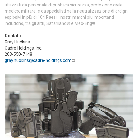
utilizzati da personale di pubblica sicurezza, protezione civile,
medico, militare, e da specialisti nella neutralizzazione di ordigni
esplosivi in più di 104 Paesi. I nostri marchi più importanti
includono, tra gli altri, Safariland® e Med-Eng®.
Contatto:
Gray Hudkins
Cadre Holdings, Inc.
203-550-7148
gray.hudkins@cadre-holdings.com
(link sends e-mail)