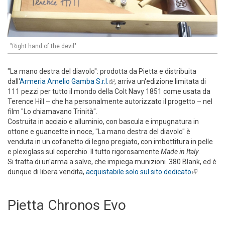
"Right hand of the devil"
"La mano destra del diavolo": prodotta da Pietta e distribuita
dall'
Armeria Amelio Gamba S.r.l.
(link is external)
, arriva un'edizione limitata di
111 pezzi per tutto il mondo della Colt Navy 1851 come usata da
Terence Hill – che ha personalmente autorizzato il progetto – nel
film "Lo chiamavano Trinità".
Costruita in acciaio e alluminio, con bascula e impugnatura in
ottone e guancette in noce, "La mano destra del diavolo" è
venduta in un cofanetto di legno pregiato, con imbottitura in pelle
e plexiglass sul coperchio. Il tutto rigorosamente
Made in Italy
.
Si tratta di un'arma a salve, che impiega munizioni .380 Blank, ed è
dunque di libera vendita,
acquistabile solo sul sito dedicato
(link is
.
external)
Pietta Chronos Evo