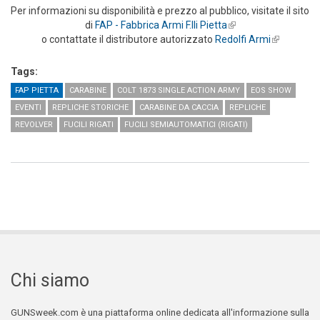
Per informazioni su disponibilità e prezzo al pubblico, visitate il sito
di
FAP - Fabbrica Armi F.lli Pietta
(link is external)
o contattate il distributore autorizzato
Redolfi Armi
(link is
external)
Tags:
FAP PIETTA
CARABINE
COLT 1873 SINGLE ACTION ARMY
EOS SHOW
EVENTI
REPLICHE STORICHE
CARABINE DA CACCIA
REPLICHE
REVOLVER
FUCILI RIGATI
FUCILI SEMIAUTOMATICI (RIGATI)
Chi siamo
GUNSweek.com è una piattaforma online dedicata all'informazione sulla