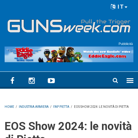
Skip to main content
IT
Language menu
Pubblicità
HOME
/
INDUSTRIA ARMIERA
/
FAP PIETTA
/
EOS SHOW 2024: LE NOVITÀ DI PIETTA
EOS Show 2024: le novità