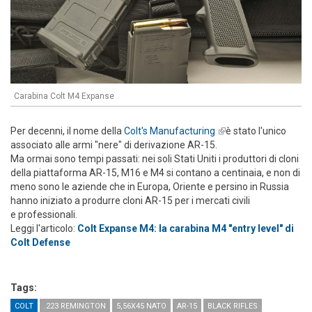
Carabina Colt M4 Expanse
Per decenni, il nome della
Colt's Manufacturing
(link is external)
è stato l'unico
associato alle armi "nere" di derivazione AR-15.
Ma ormai sono tempi passati: nei soli Stati Uniti i produttori di cloni
della piattaforma AR-15, M16 e M4 si contano a centinaia, e non di
meno sono le aziende che in Europa, Oriente e persino in Russia
hanno iniziato a produrre cloni AR-15 per i mercati civili
e professionali.
Leggi l'articolo:
Colt Expanse M4: la carabina M4 "entry level" di
Colt Defense
Tags:
COLT
.223 REMINGTON
5,56X45 NATO
AR-15
BLACK RIFLES