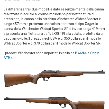
La differenza tra i due modelli è data essenzialmente dalla canna:
realizzata in acciaio al cromo-molibdeno per bottonatura di
precisione, la canna della carabina Winchester Wildcat Sporter è
lunga 457 mm e presenta una volata rientrata di tipo
Target
; la
canna della Winchester Wildcat Sporter SR è invece lunga 419 mm
e presenta una filettatura da 1/2×28 TPI alla volata, protetta da un
dado amovibile. Il prezzo negli USA è di 350 dollari per il modello
Wildcat Sporter e di 370 dollari per il modello Wildcat Sporter SR.
I prodotti Winchester sono importati in Italia da
BWMI
(link is
e
Origin
STB
(link is external)
.
external)