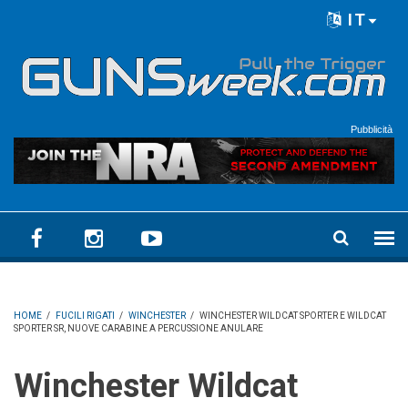
Skip to main content
IT
Language menu
Pubblicità
HOME
/
FUCILI RIGATI
/
WINCHESTER
/
WINCHESTER WILDCAT SPORTER E WILDCAT
SPORTER SR, NUOVE CARABINE A PERCUSSIONE ANULARE
Winchester Wildcat