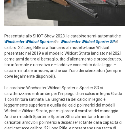
Presentate allo SHOT Show 2023, le carabine semi-automatiche
Winchester Wildcat Sporter
(link is external)
e
Winchester Wildcat Sporter SR
(link is
calibro .22 Long Rifle si affiancano al modello-base Wildcat
externa
presentato nel 2019 e al modello Wildcat Strata lanciato nel 2021
come armi da tiro al bersaglio, tiro d’allenamento e propedeutico,
tiro informale e ricreativo e – laddove consentito dalla legge –
caccia minuta e ai nocivi, anche con l’uso dei silenziatori (sempre
dove legalmente disponibili).
Le carabine Winchester Wildcat Sporter e Sporter SR si
caratterizzano entrambe per l’impiego di un calcio in legno Grado
1 con finitura satinata. La lunghezza del calcio in legno è
leggermente superiore a quella dei calci polimerici dei modelli
Wildcat e Wildcat Strata, per migliorare il comfort del maneggio.
Anche i modelli Sporter e Sporter SR si alimentano tramite
caricatori amovibili polimerici a
dispenser
rotante dalla capacità di
dieci cartucce calibro .22 Long Rifle, e presentano una tacca di