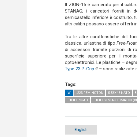
Il ZION-15 è camerato per il calib
STANAG; i caricatori forniti in 
semicastello inferiore è costruito, t
altri calibri possano essere offerti i
Tra le altre caratteristiche del fuc
classica, un'astina di tipo
Free-Floa
di accessori tramite porzioni di r
superficie superiore per il monta
optoelettronici. Le plastiche – seg
Type 23 P-Grip
(link is external)
– sono realizzate 
Tags:
IWI
.223 REMINGTON
5,56X45 NATO
B
FUCILI RIGATI
FUCILI SEMIAUTOMATICI (RI
English