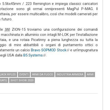
ro 5.56x45mm / .223 Remington e impiega classici caricatori
dotazione sono gli ormai onnipresenti MagPul P-MAG. Il
uttavia, per essere multicalibro, così che modelli camerati per
n futuro.
ile
IWI
ZION-15 troviamo una configurazione dei comandi
t
macchinata in alluminio con intagli M-LOK per l'installazione
otaia, e una rotaia Picatinny a piena lunghezza su tutta la
ggio di mire abbattibili o organi di puntamento ottici o
natamente un calcio
Bravo SOPMOD Stock
(link is external)
e un'impugnatura
negli USA dalla
B5 Systems
(link is external)
.
LACK RIFLES
EVENTI
ARMI DA FUOCO
INDUSTRIA ARMIERA
ARMI
GATI)
SHOT SHOW 2020