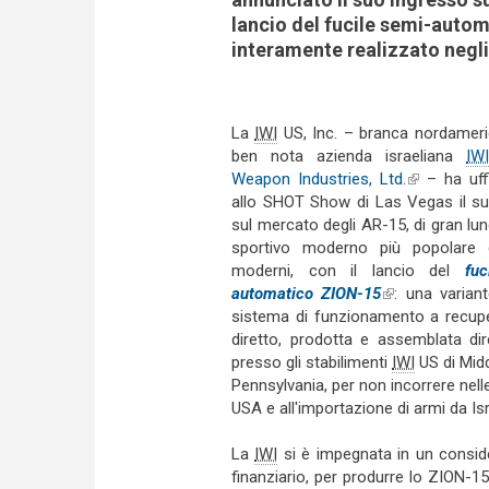
lancio del fucile semi-auto
interamente realizzato negli 
La
IWI
US, Inc. – branca nordameri
ben nota azienda israeliana
IWI
Weapon Industries, Ltd.
(link is exte
– ha uffi
allo SHOT Show di Las Vegas il s
sul mercato degli AR-15, di gran lung
sportivo moderno più popolare 
moderni, con il lancio del
fuc
automatico ZION-15
(link is externa
: una varia
sistema di funzionamento a recup
diretto, prodotta e assemblata di
presso gli stabilimenti
IWI
US di Midd
Pennsylvania, per non incorrere nelle 
USA e all'importazione di armi da Isra
La
IWI
si è impegnata in un conside
finanziario, per produrre lo ZION-15 