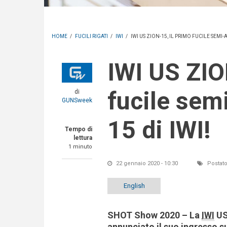
HOME
/
FUCILI RIGATI
/
IWI
/
IWI US ZION-15, IL PRIMO FUCILE SEMI-
IWI US ZION-15, il primo
fucile sem
di
GUNSweek
15 di IWI!
Tempo di
lettura
1 minuto
22 gennaio 2020 - 10:30
Postato
English
SHOT Show 2020 – La
IWI
US,
annunciato il suo ingresso su