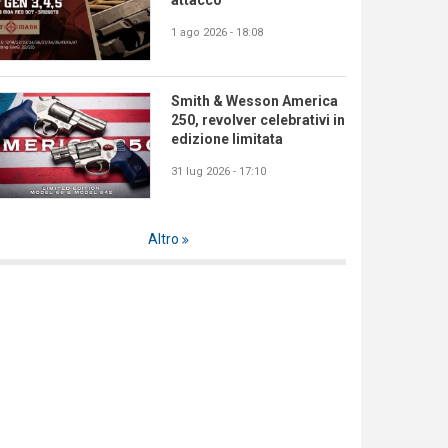
attacco
1 ago 2026 - 18:08
Smith & Wesson America
250, revolver celebrativi in
edizione limitata
31 lug 2026 - 17:10
Altro