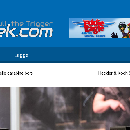
o
Legge
elle carabine bolt-
Heckler & Koch S