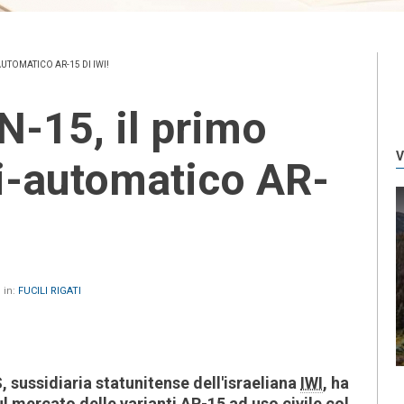
AUTOMATICO AR-15 DI IWI!
V
i-automatico AR-
 in:
FUCILI RIGATI
 sussidiaria statunitense dell'israeliana
IWI
, ha
l mercato delle varianti AR-15 ad uso civile col