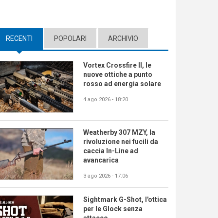
RECENTI
(ACTIVE TAB)
POPOLARI
ARCHIVIO
Vortex Crossfire II, le
nuove ottiche a punto
rosso ad energia solare
4 ago 2026 - 18:20
Weatherby 307 MZY, la
rivoluzione nei fucili da
caccia In-Line ad
avancarica
3 ago 2026 - 17:06
Sightmark G-Shot, l'ottica
per le Glock senza