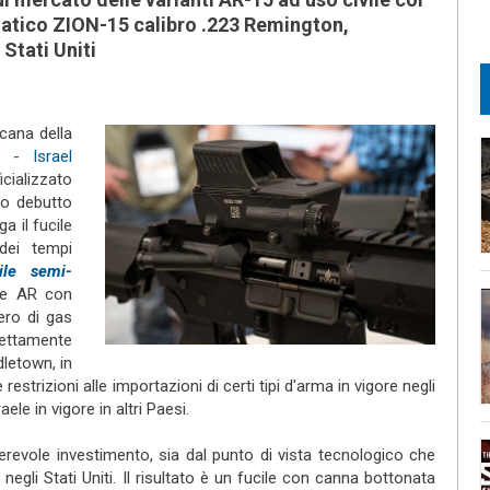
matico ZION-15 calibro .223 Remington,
Stati Uniti
cana della
- Israel
rnal)
cializzato
uo debutto
a il fucile
dei tempi
ile semi-
l)
nte AR con
ero di gas
rettamente
letown, in
restrizioni alle importazioni di certi tipi d'arma in vigore negli
ele in vigore in altri Paesi.
revole investimento, sia dal punto di vista tecnologico che
negli Stati Uniti. Il risultato è un fucile con canna bottonata