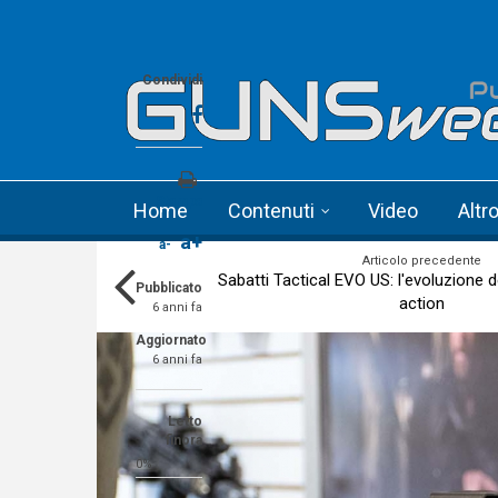
Skip to main content
Language menu
Condividi
Stampa
Home
Contenuti
Video
Altr
a+
a-
Articolo precedente
Sabatti Tactical EVO US: l'evoluzione d
Pubblicato
action
6 anni fa
Aggiornato
6 anni fa
Letto
finora
0%