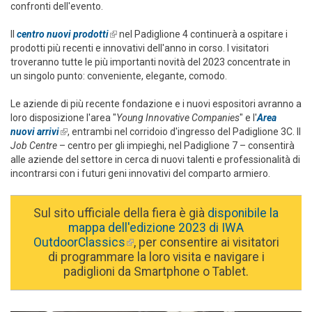
confronti dell'evento.
Il
centro nuovi prodotti
(link is external)
nel Padiglione 4 continuerà a ospitare i
prodotti più recenti e innovativi dell'anno in corso. I visitatori
troveranno tutte le più importanti novità del 2023 concentrate in
un singolo punto: conveniente, elegante, comodo.
Le aziende di più recente fondazione e i nuovi espositori avranno a
loro disposizione l'area "
Young Innovative Companies
" e l'
Area
nuovi arrivi
(link is external)
, entrambi nel corridoio d'ingresso del Padiglione 3C. Il
Job Centre
– centro per gli impieghi, nel Padiglione 7 – consentirà
alle aziende del settore in cerca di nuovi talenti e professionalità di
incontrarsi con i futuri geni innovativi del comparto armiero.
Sul sito ufficiale della fiera è già
disponibile la
mappa dell'edizione 2023 di IWA
OutdoorClassics
(link is external)
, per consentire ai visitatori
di programmare la loro visita e navigare i
padiglioni da Smartphone o Tablet.