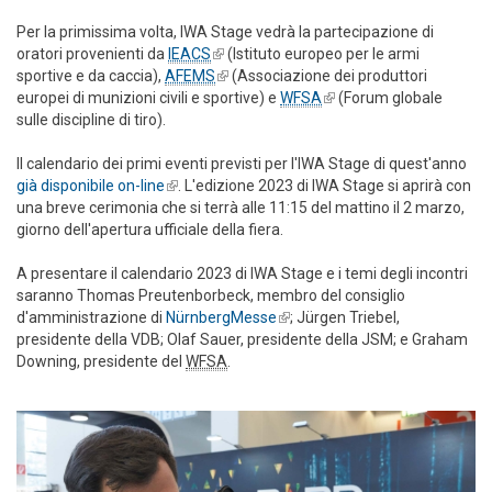
Per la primissima volta, IWA Stage vedrà la partecipazione di
oratori provenienti da
IEACS
(link is external)
(Istituto europeo per le armi
sportive e da caccia),
AFEMS
(link is external)
(Associazione dei produttori
europei di munizioni civili e sportive) e
WFSA
(link is external)
(Forum globale
sulle discipline di tiro).
Il calendario dei primi eventi previsti per l'IWA Stage di quest'anno
già disponibile on-line
(link is external)
. L'edizione 2023 di IWA Stage si aprirà con
una breve cerimonia che si terrà alle 11:15 del mattino il 2 marzo,
giorno dell'apertura ufficiale della fiera.
A presentare il calendario 2023 di IWA Stage e i temi degli incontri
saranno Thomas Preutenborbeck, membro del consiglio
d'amministrazione di
NürnbergMesse
(link is external)
; Jürgen Triebel,
presidente della VDB; Olaf Sauer, presidente della JSM; e Graham
Downing, presidente del
WFSA
.