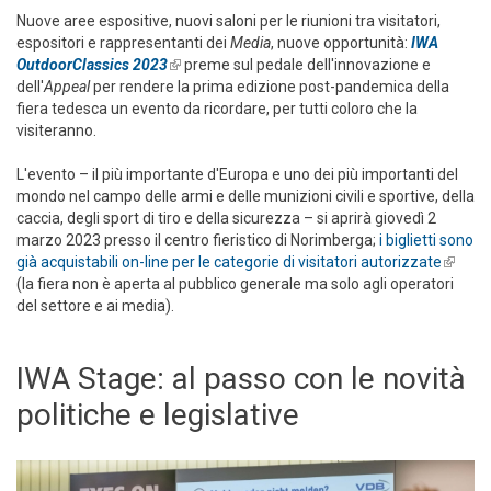
Nuove aree espositive, nuovi saloni per le riunioni tra visitatori,
espositori e rappresentanti dei
Media
, nuove opportunità:
IWA
OutdoorClassics 2023
(link is external)
preme sul pedale dell'innovazione e
dell'
Appeal
per rendere la prima edizione post-pandemica della
fiera tedesca un evento da ricordare, per tutti coloro che la
visiteranno.
L'evento – il più importante d'Europa e uno dei più importanti del
mondo nel campo delle armi e delle munizioni civili e sportive, della
caccia, degli sport di tiro e della sicurezza – si aprirà giovedì 2
marzo 2023 presso il centro fieristico di Norimberga;
i biglietti sono
già acquistabili on-line per le categorie di visitatori autorizzate
(link is
(la fiera non è aperta al pubblico generale ma solo agli operatori
externa
del settore e ai media).
IWA Stage: al passo con le novità
politiche e legislative