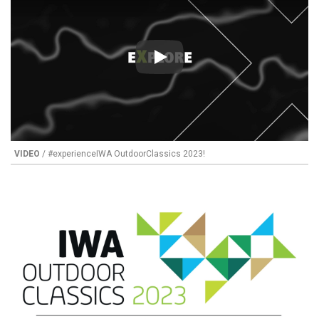
Play
VIDEO
/ #experienceIWA OutdoorClassics 2023!