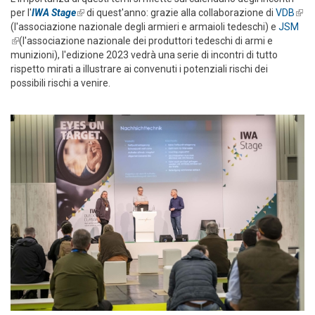
per l'
IWA Stage
(link is external)
di quest'anno: grazie alla collaborazione di
VDB
(link
(l'associazione nazionale degli armieri e armaioli tedeschi) e
JSM
exte
(link is external)
(l'associazione nazionale dei produttori tedeschi di armi e
munizioni), l'edizione 2023 vedrà una serie di incontri di tutto
rispetto mirati a illustrare ai convenuti i potenziali rischi dei
possibili rischi a venire.