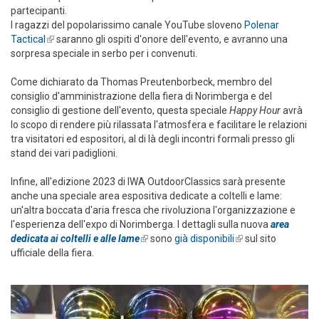
partecipanti.
I ragazzi del popolarissimo canale YouTube sloveno
Polenar
Tactical
(link is external)
saranno gli ospiti d'onore dell'evento, e avranno una
sorpresa speciale in serbo per i convenuti.
Come dichiarato da Thomas Preutenborbeck, membro del
consiglio d'amministrazione della fiera di Norimberga e del
consiglio di gestione dell'evento, questa speciale
Happy Hour
avrà
lo scopo di rendere più rilassata l'atmosfera e facilitare le relazioni
tra visitatori ed espositori, al di là degli incontri formali presso gli
stand dei vari padiglioni.
Infine, all'edizione 2023 di IWA OutdoorClassics sarà presente
anche una speciale area espositiva dedicate a coltelli e lame:
un'altra boccata d'aria fresca che rivoluziona l'organizzazione e
l'esperienza dell'expo di Norimberga. I dettagli sulla nuova
area
dedicata ai coltelli e alle lame
(link is external)
sono
già disponibili
(link is external)
sul sito
ufficiale della fiera.