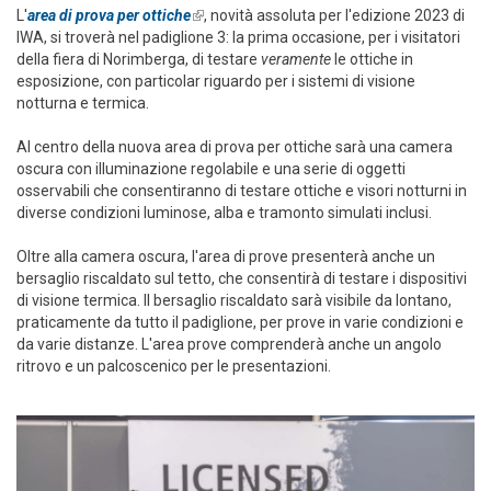
L'
area di prova per ottiche
(link is external)
, novità assoluta per l'edizione 2023 di
IWA, si troverà nel padiglione 3: la prima occasione, per i visitatori
della fiera di Norimberga, di testare
veramente
le ottiche in
esposizione, con particolar riguardo per i sistemi di visione
notturna e termica.
Al centro della nuova area di prova per ottiche sarà una camera
oscura con illuminazione regolabile e una serie di oggetti
osservabili che consentiranno di testare ottiche e visori notturni in
diverse condizioni luminose, alba e tramonto simulati inclusi.
Oltre alla camera oscura, l'area di prove presenterà anche un
bersaglio riscaldato sul tetto, che consentirà di testare i dispositivi
di visione termica. Il bersaglio riscaldato sarà visibile da lontano,
praticamente da tutto il padiglione, per prove in varie condizioni e
da varie distanze. L'area prove comprenderà anche un angolo
ritrovo e un palcoscenico per le presentazioni.