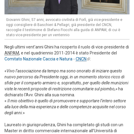
Giovanni Ghini, 57 anni, avvocato civilista di Forlì, già vice-presidente e
oggi consigliere di Baschieri & Pellagri, già presidente del CNCN,
raccoglie il testimone di Stefano Fiocchi alla guida di ANPAM, di cui è
stato vice-presidente per un ventennio
Negli ultimi vent'anni Ghini ha ricoperto il ruolo di vice-presidente di
ANPAM
, e nel quadriennio 2011-2014 è stato Presidente del
Comitato Nazionale Caccia e Natura -
CNCN
(link is external)
.
«
Vivo
l’associazione
da
tempo
ma
sono
onorato
di
iniziare
questo
nuovo
percorso
da
Presidente
oggi,
in
un
momento
storico
ricco
di
sfide
per
il
comparto
armiero
e,
soprattutto,
per
quello
delle
munizioni
viste
le
recenti
proposte
di
restrizione
comunitarie
sul
piombo,»
ha
dichiarato l’Avv. Ghini alla sua nomina.
«
Il
mio
obiettivo
è
quello
di
promuovere
e
supportare
l’intero
settore
alla
luce
della
mia
esperienza
e
delle
competenze
acquisite
nel
corso
degli
anni
.»
Laureato in giurisprudenza, Ghini ha completato gli studi con un
Master in diritto commerciale internazionale all’Università di