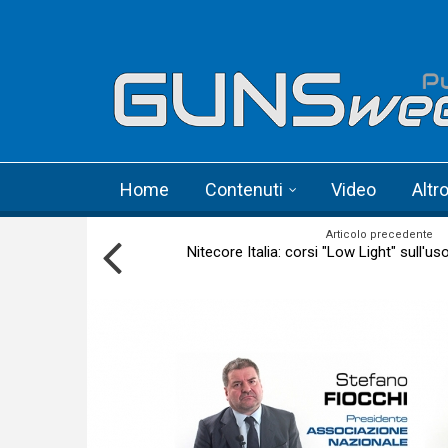
Skip to main content
Language menu
Home
Contenuti
Video
Altr
Articolo precedente
Nitecore Italia: corsi "Low Light" sull'uso