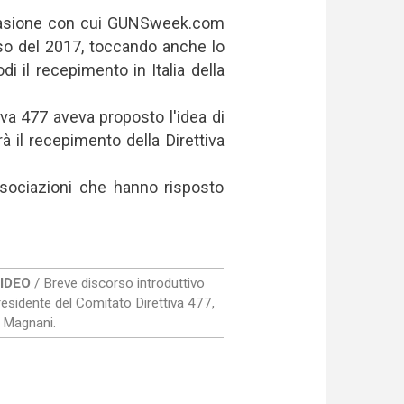
casione con cui GUNSweek.com
ternal)
so del 2017, toccando anche lo
i il recepimento in Italia della
va 477 aveva proposto l'idea di
à il recepimento della Direttiva
sociazioni che hanno risposto
IDEO
/ Breve discorso introduttivo
residente del Comitato Direttiva 477,
o Magnani.