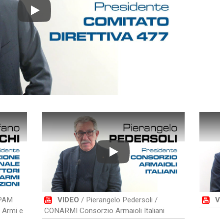
Play
Play
NPAM
VIDEO
/ Pierangelo Pedersoli /
V
 Armi e
CONARMI Consorzio Armaioli Italiani