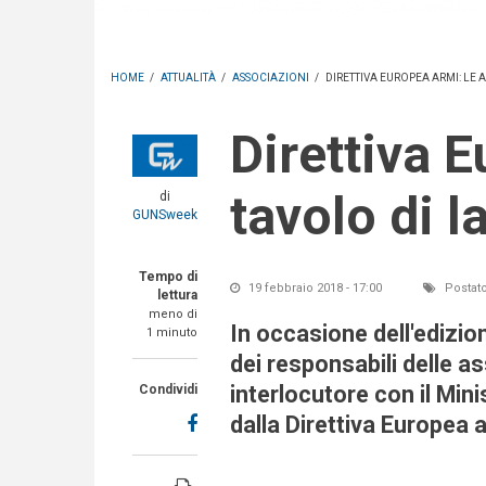
HOME
/
ATTUALITÀ
/
ASSOCIAZIONI
/
DIRETTIVA EUROPEA ARMI: LE 
Direttiva Europea Armi: le associazioni al
tavolo di l
di
GUNSweek
Tempo di
19 febbraio 2018 - 17:00
Postato
lettura
meno di
In occasione dell'edizi
1 minuto
dei responsabili delle a
interlocutore con il Mini
Condividi
dalla Direttiva Europea 