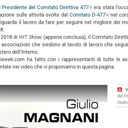
il Presidente del Comitato Direttiva 477
(link is external)
era stata l'oc
azione sulle attività svolte dal
Comitato D-477
(link is ex
nel cor
guarda il lavoro da fare per seguire nel migliore dei mod
8.
 2018 di HIT Show (appena conclusa), il Comitato Diretti
le associazioni che siedono al tavolo di lavoro che seguir
tero dell'Interno.
ek.com ha fatto con i rappresentanti di tutte le as
entate nei video che vi proponiamo in questa pagina.
V
del P
Giuli