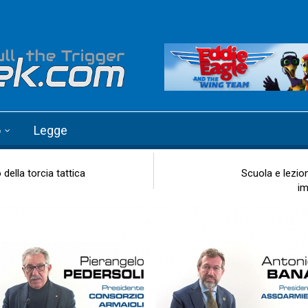
o
Legge
 della torcia tattica
Scuola e lezion
im