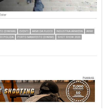
lster
O (D'ARMA)
EVENTI
ARMI DA FUOCO
INDUSTRIA ARMIERA
ARMI
DI POLIZIA
PORTO MANIFESTO (D'ARMI)
SHOT SHOW 2020
Pubblicità