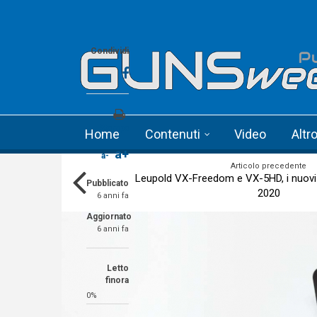
Skip to main content
Language menu
Condividi
Stampa
Home
Contenuti
Video
Altr
a+
a-
Articolo precedente
Leupold VX-Freedom e VX-5HD, i nuovi c
Pubblicato
2020
6 anni fa
Aggiornato
6 anni fa
Letto
finora
0%