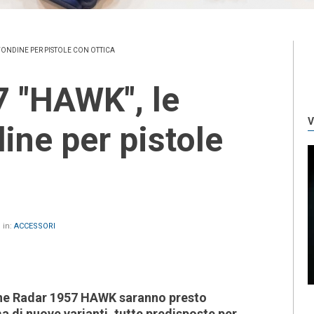
FONDINE PER PISTOLE CON OTTICA
V
ine per pistole
 in:
ACCESSORI
ne Radar 1957 HAWK saranno presto
a di nuove varianti, tutte predisposte per