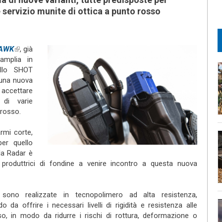
 servizio munite di ottica a punto rosso
HAWK
(link is external)
, già
amplia in
ello SHOT
 una nuova
 accettare
 di varie
 rosso.
armi corte,
er quello
la Radar è
produttrici di fondine a venire incontro a questa nuova
no realizzate in tecnopolimero ad alta resistenza,
a offrire i necessari livelli di rigidità e resistenza alle
so, in modo da ridurre i rischi di rottura, deformazione o