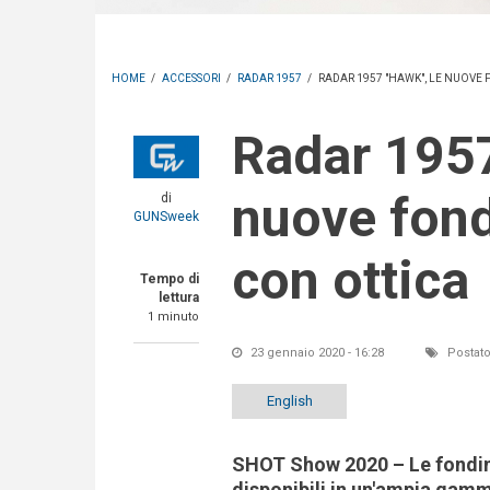
HOME
/
ACCESSORI
/
RADAR 1957
/
RADAR 1957 "HAWK", LE NUOVE 
Radar 1957 "HAWK", le
nuove fond
di
GUNSweek
con ottica
Tempo di
lettura
1 minuto
23 gennaio 2020 - 16:28
Postato
English
SHOT Show 2020 – Le fondi
disponibili in un'ampia gamm