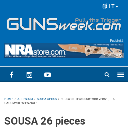
Skip to main content
IT
Language menu
Pubblicità
HOME
/
ACCESSORI
/
SOUSA OPTICS
/
SOUSA 26 PIECES SCREWDRIVER SET, IL KIT
CACCIAVITI ESSENZIALE
SOUSA 26 pieces