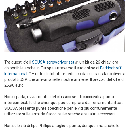
Tra questi c’è il
SOUSA screwdriver set
(link is external)
, un kit da 26 chiavi ora
disponibile anche in Europa attraverso il sito online di
Ferkinghoff
International
(link is external)
– noto distributore tedesco da cui transitano diversi
prodotti USA che arrivano nelle nostre armerie. Il prezzo del kit è di
26,90 euro.
Non si parla, ovviamente, del classico set di cacciaviti a punta
intercambiabile che chiunque può comprare dal ferramenta: il set
SOUSA presenta punte specifiche per le viti più comunemente
utilizzate sulle armi da fuoco, sulle ottiche e su altri accessori.
Non solo viti di tipo Phillips a taglio e punta, dunque, ma anche le