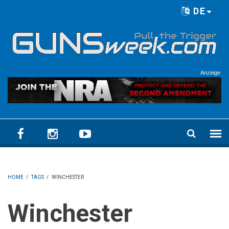
Skip to main content
DE
Language menu
Anzeige
HOME
/
TAGS
/
WINCHESTER
Winchester