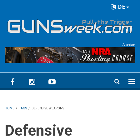
Skip to main content
DE
Language menu
Anzeige
HOME
/
TAGS
/
DEFENSIVE WEAPONS
Defensive