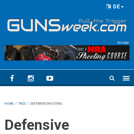
Skip to main content
DE
Language menu
Anzeige
HOME
/
TAGS
/
DEFENSIVE SHOOTING
Defensive