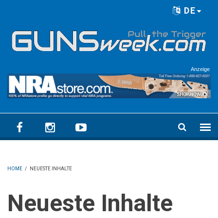
Skip to main content
DE
Language menu
Anzeige
HOME
/
NEUESTE INHALTE
Neueste Inhalte