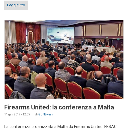
Leggi tutto
Firearms United: la conferenza a Malta
11 gen 2017 - 12:05
di
GUNSweek
La conferenza organizzata a Malta da Firearms United,
FESAC
,