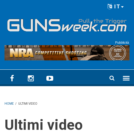
Skip to main content
IT
Language menu
Pubblicità
HOME
/
ULTIMI VIDEO
Ultimi video