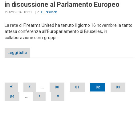
in discussione al Parlamento Europeo
19 nov 2016 - 08:21
di
GUNSweek
La rete di Firearms United ha tenuto il giorno 16 novembre la tanto
attesa conferenza all'Europarlamento di Bruxelles, in
collaborazione con i gruppi...
Leggi tutto
Pages
«
‹
…
80
81
82
83
›
»
84
…