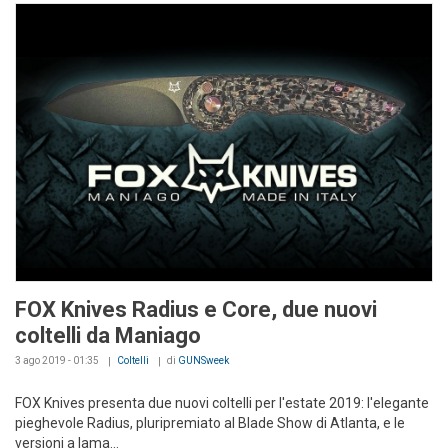
FOX Knives Radius e Core, due nuovi
coltelli da Maniago
3 ago 2019 - 01:35
Coltelli
di
GUNSweek
FOX Knives presenta due nuovi coltelli per l'estate 2019: l'elegante
pieghevole Radius, pluripremiato al Blade Show di Atlanta, e le
versioni a lama...