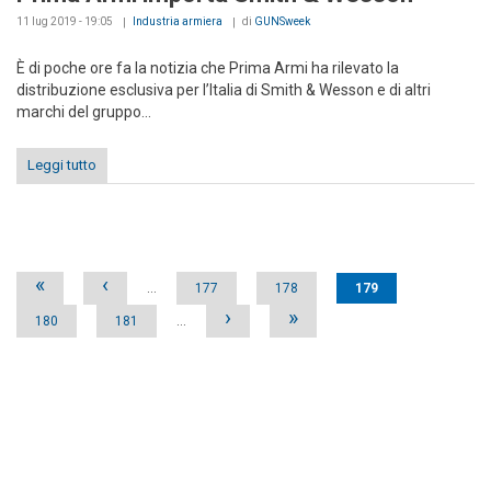
11 lug 2019 - 19:05
Industria armiera
di
GUNSweek
È di poche ore fa la notizia che Prima Armi ha rilevato la
distribuzione esclusiva per l’Italia di Smith & Wesson e di altri
marchi del gruppo...
Leggi tutto
Pages
«
‹
…
177
178
179
›
»
180
181
…