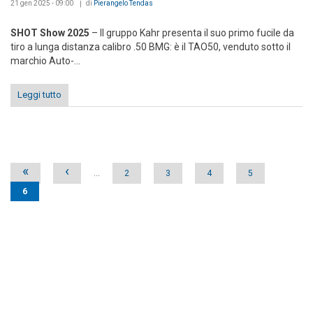
21 gen 2025 - 09:00
di
Pierangelo Tendas
SHOT Show 2025
– Il gruppo Kahr presenta il suo primo fucile da
tiro a lunga distanza calibro .50 BMG: è il TAO50, venduto sotto il
marchio Auto-...
Leggi tutto
Pages
«
‹
…
2
3
4
5
6