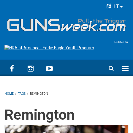
Skip to main content
IT
Language menu
Pubblicità
HOME
/
TAGS
/
REMINGTON
Remington