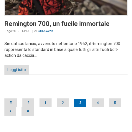
Remington 700, un fucile immortale
6 ago 2019 - 13:13
di
GUNSweek
Sin dal suo lancio, avvenuto nel lontano 1962, il Remington 700
rappresenta lo standard in base a quale tutti gli altri fucili bolt-
action da caccia...
Leggi tutto
Pages
«
‹
1
2
3
4
5
›
»