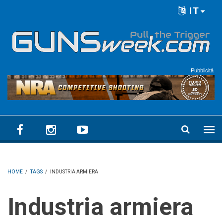
Skip to main content
IT
Language menu
Pubblicità
HOME
/
TAGS
/
INDUSTRIA ARMIERA
Industria armiera