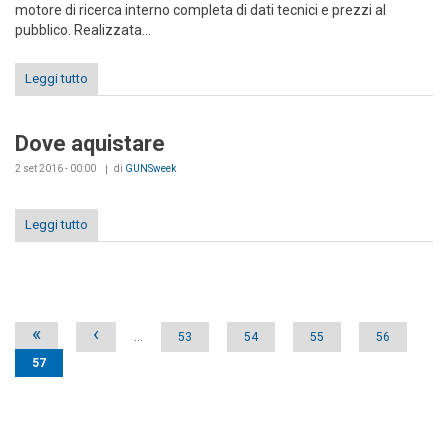
motore di ricerca interno completa di dati tecnici e prezzi al
pubblico. Realizzata...
Leggi tutto
Dove aquistare
2 set 2016 - 00:00
di
GUNSweek
Leggi tutto
Pages
«
‹
…
53
54
55
56
57