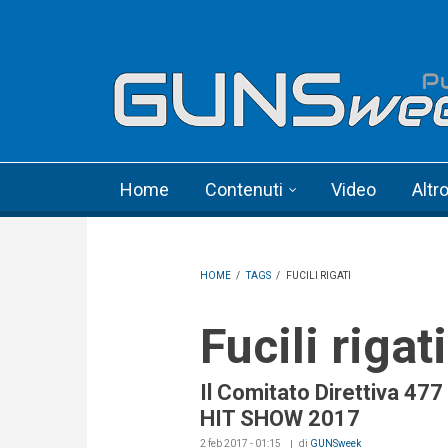
Skip to main content
Language menu
Home
Contenuti
Video
Altr
HOME
/
TAGS
/
FUCILI RIGATI
Fucili rigati
Il Comitato Direttiva 477 
HIT SHOW 2017
2 feb 2017 - 01:15
di
GUNSweek