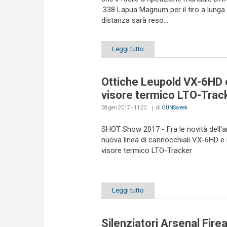
.338 Lapua Magnum per il tiro a lunga
distanza sarà reso...
Leggi tutto
Ottiche Leupold VX-6HD 
visore termico LTO-Trac
28 gen 2017 - 11:22
di
GUNSweek
SHOT Show 2017 - Fra le novità dell'a
nuova linea di cannocchiali VX-6HD e 
visore termico LTO-Tracker
Leggi tutto
Silenziatori Arsenal Fire