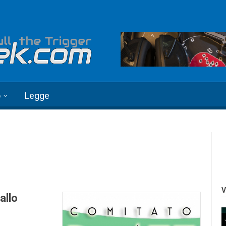
o
Legge
V
allo