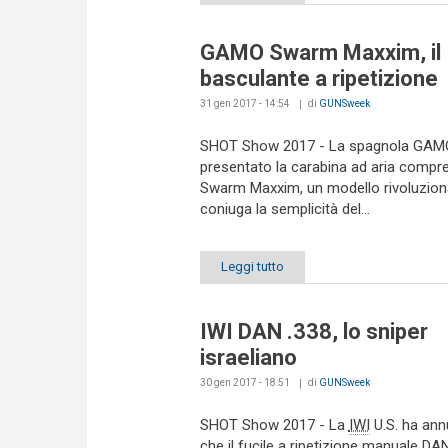
GAMO Swarm Maxxim, il
basculante a ripetizione
31 gen 2017 - 14:54
di
GUNSweek
SHOT Show 2017 - La spagnola GAM
presentato la carabina ad aria compr
Swarm Maxxim, un modello rivoluzion
coniuga la semplicità del...
Leggi tutto
IWI DAN .338, lo sniper
israeliano
30 gen 2017 - 18:51
di
GUNSweek
SHOT Show 2017 - La
IWI
U.S. ha ann
che il fucile a ripetizione manuale DAN