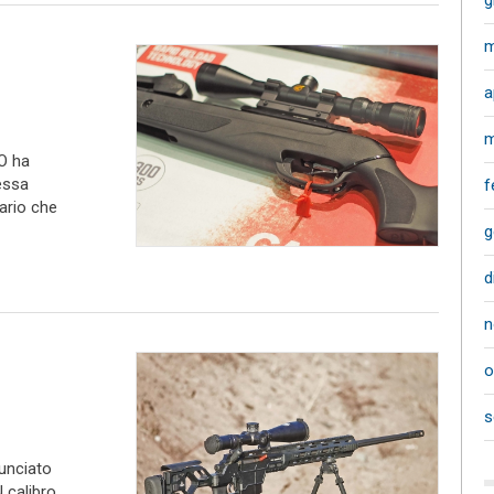
g
m
a
m
O ha
essa
f
ario che
g
d
n
o
s
unciato
 calibro