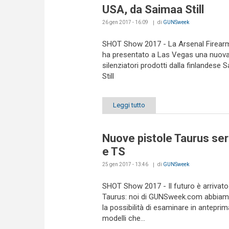
USA, da Saimaa Still
26 gen 2017 - 16:09
di
GUNSweek
SHOT Show 2017 - La Arsenal Firea
ha presentato a Las Vegas una nuova 
silenziatori prodotti dalla finlandese 
Still
Leggi tutto
Nuove pistole Taurus ser
e TS
25 gen 2017 - 13:46
di
GUNSweek
SHOT Show 2017 - Il futuro è arrivato 
Taurus: noi di GUNSweek.com abbiam
la possibilità di esaminare in anteprim
modelli che...