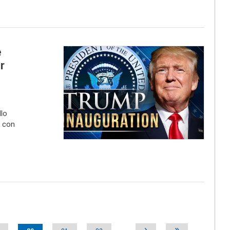
e
r
lo
 con
›
»