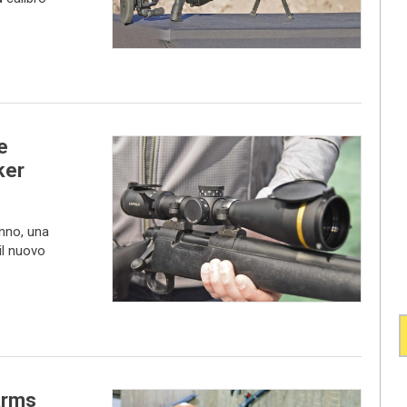
e
ker
nno, una
il nuovo
arms