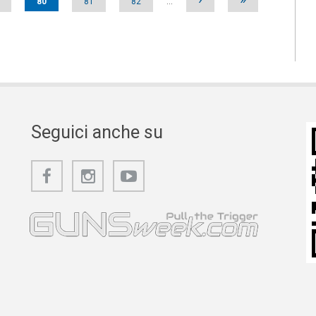
80
81
82
…
Seguici anche su