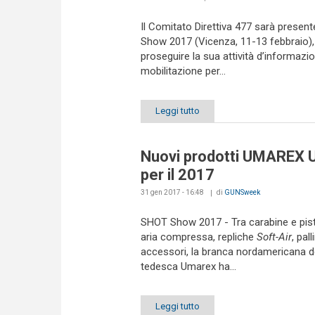
Il Comitato Direttiva 477 sarà present
Show 2017 (Vicenza, 11-13 febbraio),
proseguire la sua attività d’informazi
mobilitazione per...
Leggi tutto
Nuovi prodotti UMAREX 
per il 2017
31 gen 2017 - 16:48
di
GUNSweek
SHOT Show 2017 - Tra carabine e pis
aria compressa, repliche
Soft-Air
, pall
accessori, la branca nordamericana d
tedesca Umarex ha...
Leggi tutto