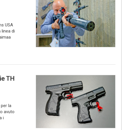
rms USA
linea di
Saimaa
ie TH
per la
o avuto
a i