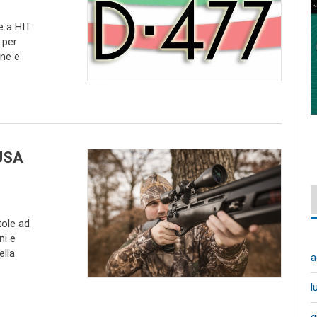
e a HIT
 per
one e
USA
tole ad
ini e
ella
a
l