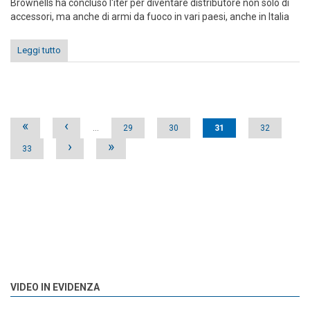
Brownells ha concluso l'iter per diventare distributore non solo di
accessori, ma anche di armi da fuoco in vari paesi, anche in Italia
Leggi tutto
Pages
«
‹
…
29
30
31
32
›
»
33
VIDEO IN EVIDENZA