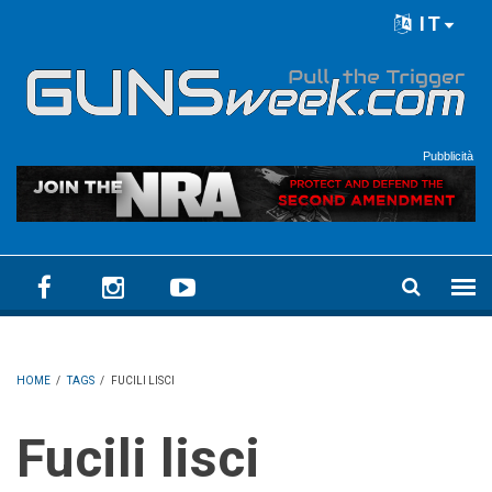
Skip to main content
IT
Language menu
Pubblicità
HOME
/
TAGS
/
FUCILI LISCI
Fucili lisci