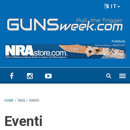
Skip to main content
IT
Language menu
Pubblicità
HOME
/
TAGS
/
EVENTI
Eventi