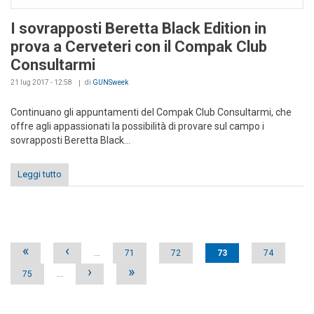
I sovrapposti Beretta Black Edition in
prova a Cerveteri con il Compak Club
Consultarmi
21 lug 2017 - 12:58
di
GUNSweek
Continuano gli appuntamenti del Compak Club Consultarmi, che
offre agli appassionati la possibilità di provare sul campo i
sovrapposti Beretta Black...
Leggi tutto
Pages
«
‹
…
71
72
73
74
›
»
75
…