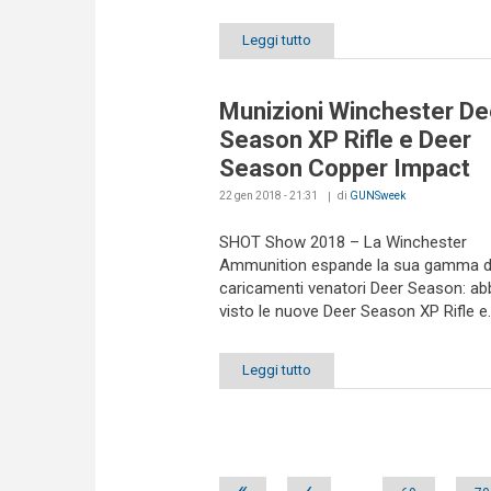
Leggi tutto
Munizioni Winchester De
Season XP Rifle e Deer
Season Copper Impact
22 gen 2018 - 21:31
di
GUNSweek
SHOT Show 2018 – La Winchester
Ammunition espande la sua gamma d
caricamenti venatori Deer Season: a
visto le nuove Deer Season XP Rifle e..
Leggi tutto
Pages
«
‹