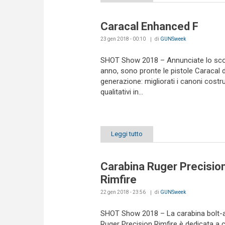
Caracal Enhanced F
23 gen 2018 - 00:10
di
GUNSweek
SHOT Show 2018 – Annunciate lo sc
anno, sono pronte le pistole Caracal 
generazione: migliorati i canoni costrut
qualitativi in...
Leggi tutto
Carabina Ruger Precisio
Rimfire
22 gen 2018 - 23:56
di
GUNSweek
SHOT Show 2018 – La carabina bolt-a
Ruger Precision Rimfire è dedicata a c