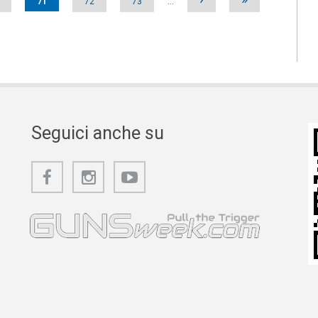
71
72
73
…
Seguici anche su