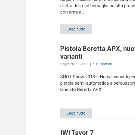
diletta di tiro al bersaglio ad alta prec
con armi a...
Leggi tutto
Pistola Beretta APX, nu
varianti
22 gen 2018 - 23:46
di
GUNSweek
SHOT Show 2018 – Nuove varianti per
pistola semi-automatica a percussor
lanciato Beretta APX
Leggi tutto
IWI Tavor 7