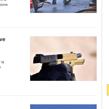
isione
ove
 la
e