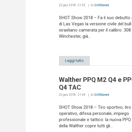
22 gen 2018 - 21:55
di
GUNSweek
SHOT Show 2018 – Fa il suo debutto al
di Las Vegas la versione civile del bul
israeliano camerata per il calibro .308
Winchester, già...
Leggi tutto
Walther PPQ M2 Q4 e P
Q4 TAC
22 gen 2018 - 21:44
di
GUNSweek
SHOT Show 2018 – Tiro sportivo, tiro
operativo, difesa personale, impiego
professionale e tattico: la nuova PP
della Walther copre tutti gli...