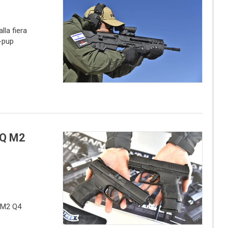
la fiera
l-pup
PQ M2
Q M2 Q4