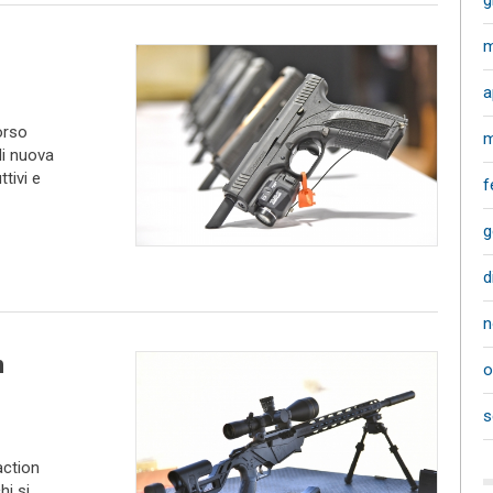
g
m
a
orso
m
di nuova
tivi e
f
g
d
n
n
o
s
ction
hi si