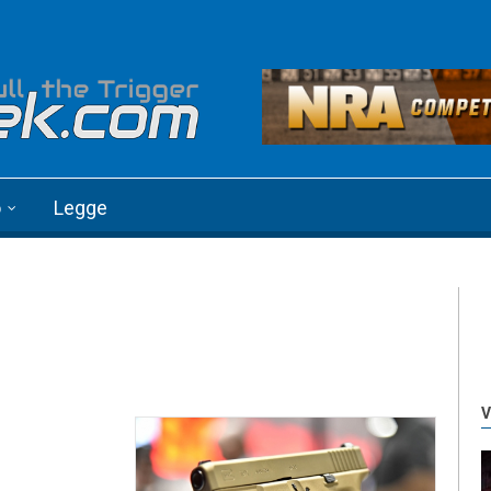
o
Legge
V