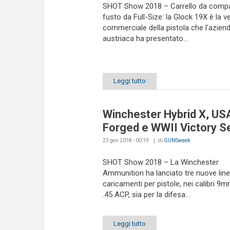
SHOT Show 2018 – Carrello da compa
fusto da Full-Size: la Glock 19X è la v
commerciale della pistola che l'azien
austriaca ha presentato...
Leggi tutto
Winchester Hybrid X, US
Forged e WWII Victory S
23 gen 2018 - 00:19
di
GUNSweek
SHOT Show 2018 – La Winchester
Ammunition ha lanciato tre nuove line
caricamenti per pistole, nei calibri 9
.45 ACP, sia per la difesa...
Leggi tutto