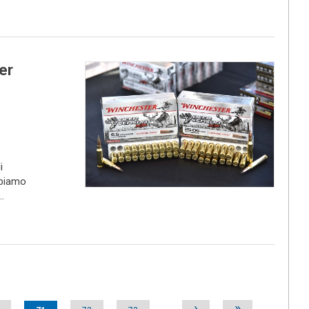
er
i
bbiamo
.
›
»