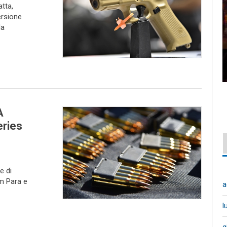
tta,
ersione
da
A
eries
e di
mm Para e
a
l