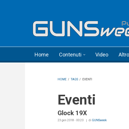
Skip to main content
Language menu
Home
Contenuti
Video
Altr
HOME
/
TAGS
/
EVENTI
Eventi
Glock 19X
23 gen 2018 - 00:20
di
GUNSweek