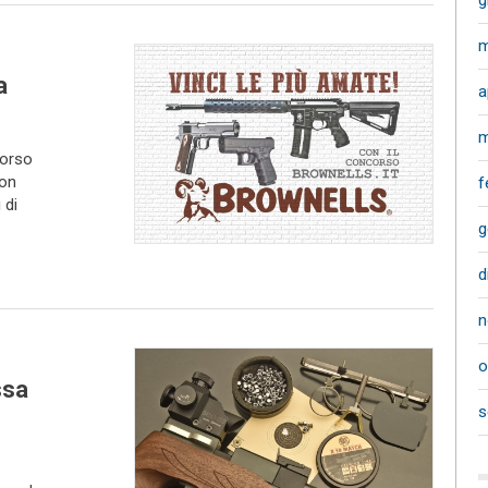
g
m
a
a
m
corso
con
f
 di
g
d
n
o
ssa
s