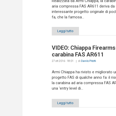
Realizzata da Armi Chiappa, la carabi
aria compressa FAS AR611 deriva da
interessante progetto originale di poc
fa, che la famosa...
Leggi tutto
VIDEO: Chiappa Firearms
carabina FAS AR611
27 ott 2016 - 18:01
di
Danilo Pitotti
Armi Chiappa ha rivisto e migliorato u
progetto FAS di qualche anno fa: il ris
la carabina ad aria compressa FAS A
una 'entry level di...
Leggi tutto