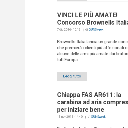
VINCI LE PIÙ AMATE!
Concorso Brownells Itali
7 dic 2016 - 10:15
di
GUNSweek
Brownells Italia lancia un grande con
che premierà i clienti più affezionati 
alcune delle armi più amate dai tiratori
tutt'Europa
Leggi tutto
Chiappa FAS AR611: la
carabina ad aria compre
per iniziare bene
15 nov 2016 - 14:40
di
GUNSweek