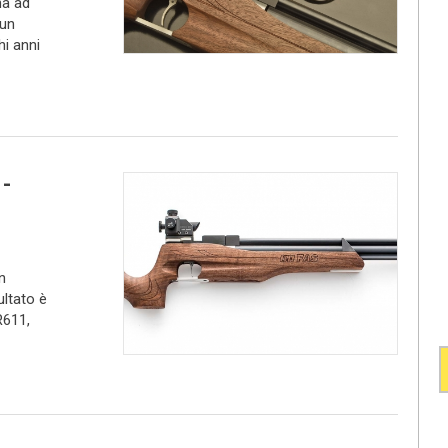
na ad
 un
hi anni
 -
n
ultato è
R611,