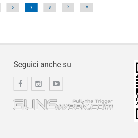
›
»
6
7
8
Seguici anche su