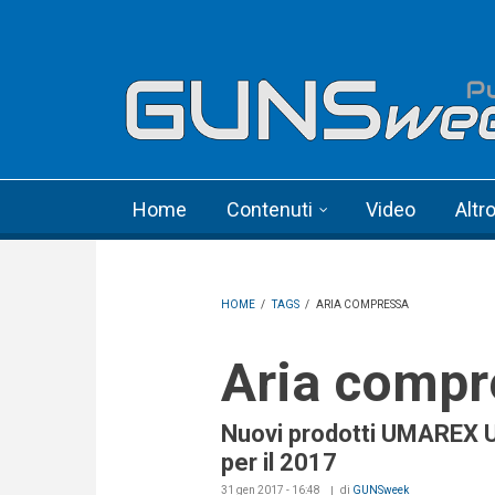
Skip to main content
Language menu
Home
Contenuti
Video
Altr
HOME
/
TAGS
/
ARIA COMPRESSA
Aria comp
Nuovi prodotti UMAREX 
per il 2017
31 gen 2017 - 16:48
di
GUNSweek