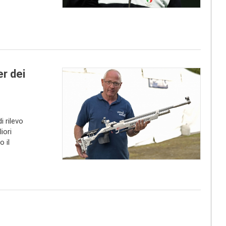
r dei
 rilevo
iori
o il