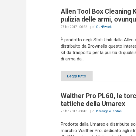
Allen Tool Box Cleaning Ki
pulizia delle armi, ovunq
27 feb 2017 - 06:22
di
GUNSweek
È prodotto negli Stati Uniti dalla Allen 
distribuito da Brownells questo inter
kit da trasporto per la pulizia di qualsi
di arma da...
Leggi tutto
Walther Pro PL60, le tor
tattiche della Umarex
26 feb 2017 - 00:40
di
Pierangelo Tendas
Prodotte dalla Umarex e distribuite sot
marchio Walther Pro, dedicato agli st