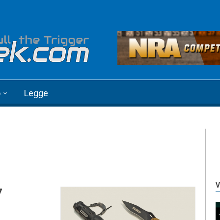
o
Legge
V
7