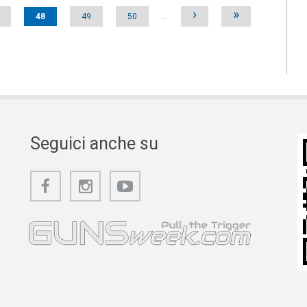
›
»
48
49
50
…
Seguici anche su