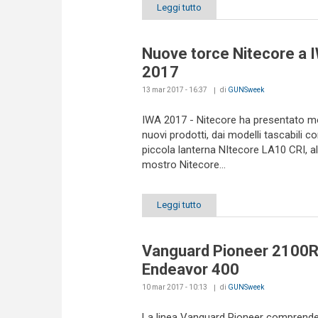
Leggi tutto
Nuove torce Nitecore a 
2017
13 mar 2017 - 16:37
di
GUNSweek
IWA 2017 - Nitecore ha presentato mo
nuovi prodotti, dai modelli tascabili c
piccola lanterna NItecore LA10 CRI, a
mostro Nitecore...
Leggi tutto
Vanguard Pioneer 2100R
Endeavor 400
10 mar 2017 - 10:13
di
GUNSweek
La linea Vanguard Pioneer comprende 