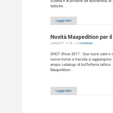
d'utilità e ai prodotti da autodifesa, le
tattiche...
Leggi tutto
Novità Maxpedition per i
20 feb 2017 - 11:18
di
GUNSweek
SHOT Show 2017 - Due nuovi zaini e 
nuove borse a tracolla si aggiungono a
ampio catalogo di buffetteria tattica
Maxpedition
Leggi tutto