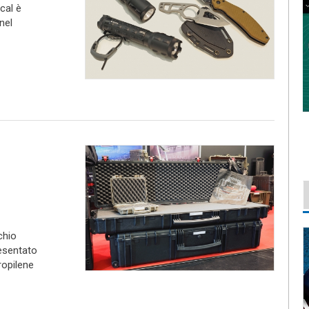
cal è
nel
chio
esentato
ropilene