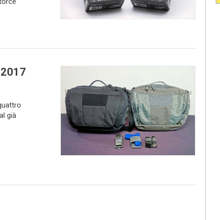
 torce
l 2017
quattro
l già