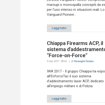
marsupi e monospalla concepiti da es
per l'uso intenso in situazioni reali. L
Vanguard Pioneer...
Leggi tutto
Chiappa Firearms ACP, il
sistema d'addestrament
"Force-on-Force"
3 mar 2017 - 09:42
di
Pierangelo Tendas
IWA 2017 - Il gruppo Chiappa ha esp
all'EnforceTac il suo sistema
d'addestramento laser ACP, dedicato
all'impiego militare e di Polizia
Leggi tutto