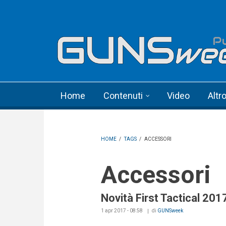
Skip to main content
Language menu
Home
Contenuti
Video
Altr
HOME
/
TAGS
/
ACCESSORI
Accessori
Novità First Tactical 201
1 apr 2017 - 08:58
di
GUNSweek