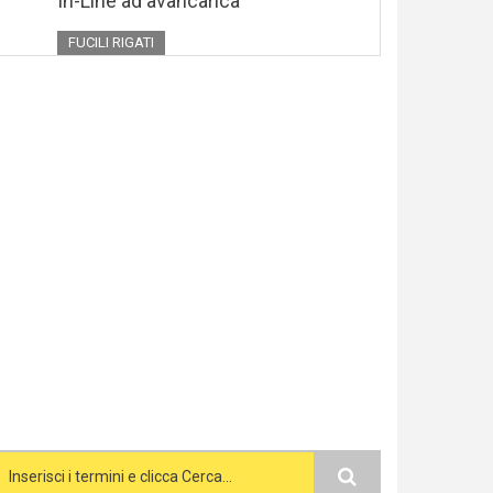
In-Line ad avancarica
FUCILI RIGATI