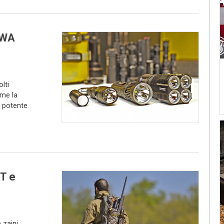
IWA
lti
ome la
l potente
T e
zaini,