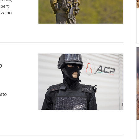
perti
o zaino
o
osto