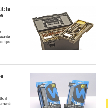
t: la
ue
e
essante
asi tipo
ce
to il
rumenti