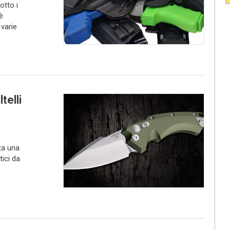
otto i
è
varie
telli
ta una
tici da