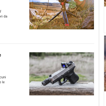
d
ri da
e
cuni
 le
o