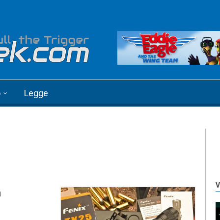
o
Legge
V
a