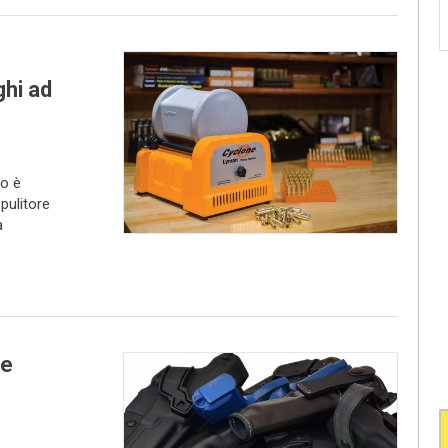
ghi ad
no è
pulitore
a
ze