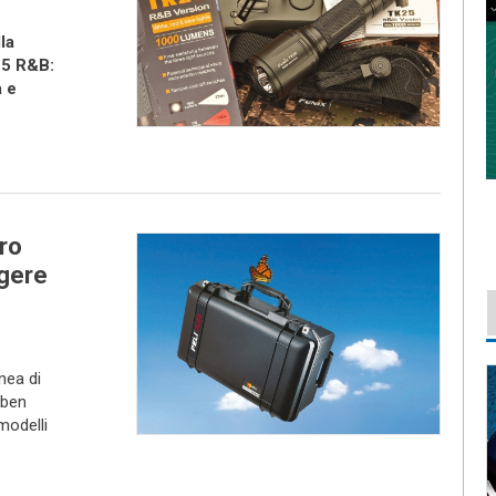
la
25 R&B:
 e
tro
ggere
nea di
 ben
modelli