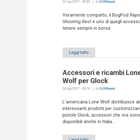
22 lug 2017 - 18:30
di
GUNSweek
Veramente compatto, il BogPod
Rapi
Shooting Rest
è uno di quegli accesso
tenere sempre in borsa
Leggi tutto
Accessori e ricambi Lon
Wolf per Glock
20 lug 2017 - 00:16
di
GUNSweek
L'americana Lone Wolf distribuisce al
interessanti prodotti per customizzare
pistole Glock, accessori che ora son
disponibili anche in Italia...
Leggi tutto