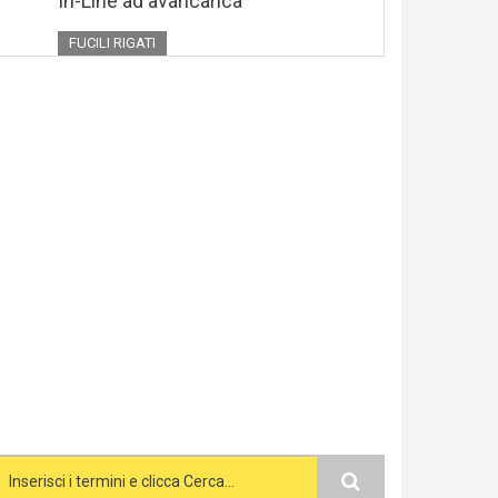
In-Line ad avancarica
FUCILI RIGATI