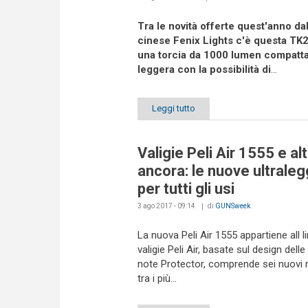
Tra le novità offerte quest'anno dal
cinese Fenix Lights c'è questa TK
una torcia da 1000 lumen compatta
leggera con la possibilità di
...
Leggi tutto
Valigie Peli Air 1555 e al
ancora: le nuove ultrale
per tutti gli usi
3 ago 2017 - 09:14
di
GUNSweek
La nuova Peli Air 1555 appartiene all li
valigie Peli Air, basate sul design delle
note Protector, comprende sei nuovi 
tra i più...