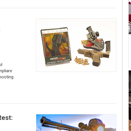
l
ol
mpliare
Shooting
est: