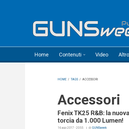
Skip to main content
Language menu
Home
Contenuti
Video
Altr
HOME
/
TAGS
/
ACCESSORI
Accessori
Fenix TK25 R&B: la nuov
torcia da 1.000 Lumen!
16 ago 2017 - 20:55
di
GUNSweek