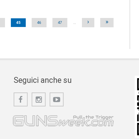
›
»
45
46
47
…
Seguici anche su