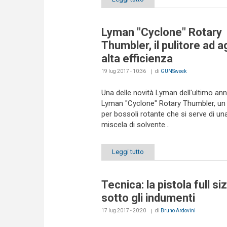
Lyman "Cyclone" Rotary
Thumbler, il pulitore ad a
alta efficienza
19 lug 2017 - 10:36
di
GUNSweek
Una delle novità Lyman dell'ultimo an
Lyman "Cyclone" Rotary Thumbler, un 
per bossoli rotante che si serve di un
miscela di solvente...
Leggi tutto
Tecnica: la pistola full si
sotto gli indumenti
17 lug 2017 - 20:20
di
Bruno Ardovini