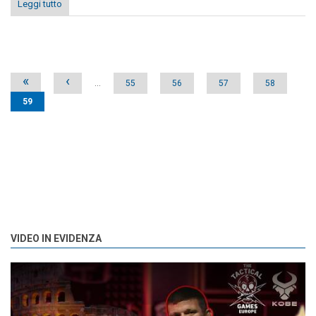
Leggi tutto
Pages
«
‹
…
55
56
57
58
59
VIDEO IN EVIDENZA