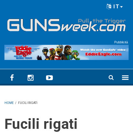
Skip to main content
IT
Language menu
Pubblicità
HOME
/
FUCILI RIGATI
Fucili rigati