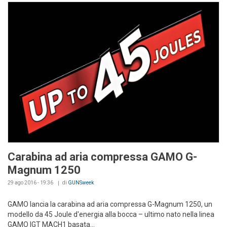
Carabina ad aria compressa GAMO G-
Magnum 1250
29 ago 2016 - 19:36
di
GUNSweek
GAMO lancia la carabina ad aria compressa G-Magnum 1250, un
modello da 45 Joule d'energia alla bocca – ultimo nato nella linea
GAMO IGT MACH1 basata...