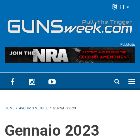
Skip to main content
IT
Language menu
Pubblicità
HOME
/
ARCHIVIO MENSILE
/
GENNAIO 2023
gennaio 2023