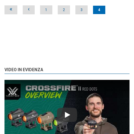
Pages
«
‹
1
2
3
4
VIDEO IN EVIDENZA
Play