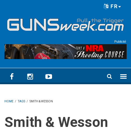
Skip to main content
FR
Language menu
Publicité
HOME
/
TAGS
/
SMITH & WESSON
Smith & Wesson