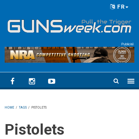
Skip to main content
FR
Language menu
Publicité
HOME
/
TAGS
/
PISTOLETS
Pistolets