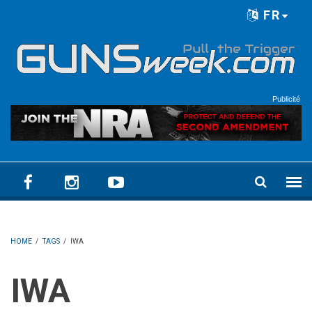
Skip to main content
FR
Language menu
Publicité
HOME
/
TAGS
/
IWA
IWA