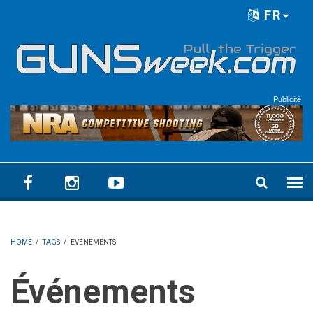
Skip to main content
FR
Language menu
Publicité
HOME
/
TAGS
/
ÉVÉNEMENTS
Événements