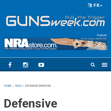
Skip to main content
FR
Language menu
Publicité
HOME
/
TAGS
/
DEFENSIVE WEAPONS
Defensive