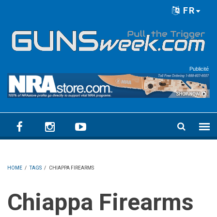
Skip to main content
FR
Language menu
Publicité
HOME
/
TAGS
/
CHIAPPA FIREARMS
Chiappa Firearms