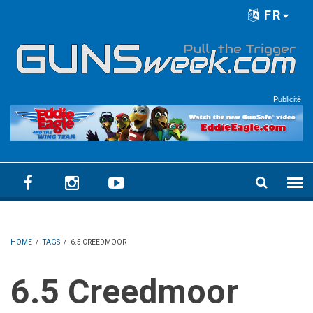
Skip to main content
FR
Language menu
Publicité
HOME
/
TAGS
/
6.5 CREEDMOOR
6.5 Creedmoor