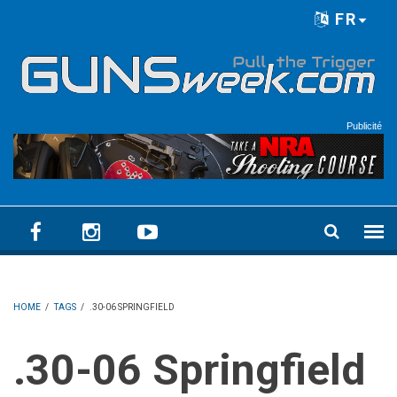
Skip to main content
FR
Language menu
Publicité
HOME
/
TAGS
/
.30-06 SPRINGFIELD
.30-06 Springfield