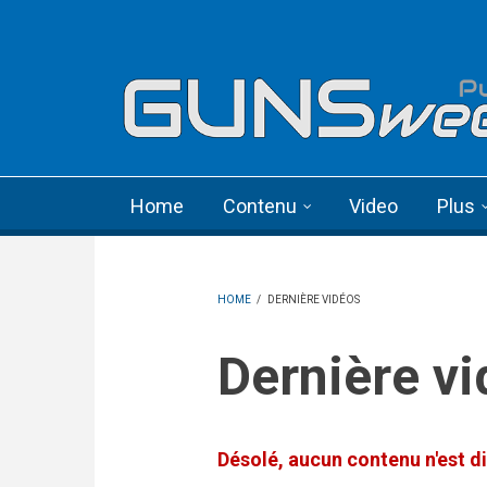
Skip to main content
Language menu
Home
Contenu
Video
Plus
HOME
/
DERNIÈRE VIDÉOS
Dernière v
Désolé, aucun contenu n'est di