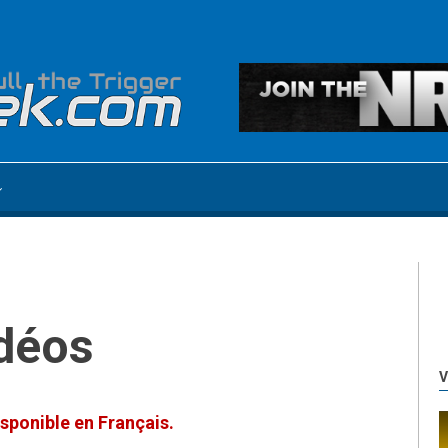
idéos
V
sponible en Français.