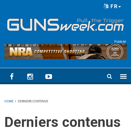
Skip to main content
FR
Language menu
Publicité
HOME
/
DERNIERS CONTENUS
Derniers contenus