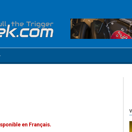
V
sponible en Français.