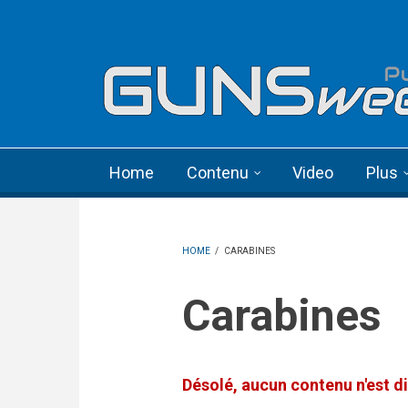
Skip to main content
Language menu
Home
Contenu
Video
Plus
HOME
/
CARABINES
Carabines
Désolé, aucun contenu n'est di